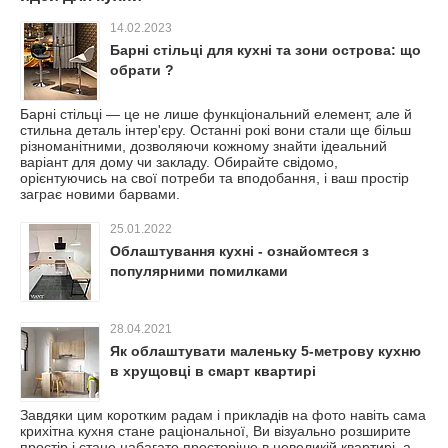
14.02.2023
Барні стільці для кухні та зони острова: що
обрати ?
Барні стільці — це не лише функціональний елемент, але й
стильна деталь інтер'єру. Останні рокі вони стали ще більш
різноманітними, дозволяючи кожному знайти ідеальний
варіант для дому чи закладу. Обирайте свідомо,
орієнтуючись на свої потреби та вподобання, і ваш простір
заграє новими барвами.
25.01.2022
Облаштування кухні - ознайомтеся з
популярними помилками
28.04.2021
Як облаштувати маленьку 5-метрову кухню
в хрущовці в смарт квартирі
Завдяки цим коротким радам і прикладів на фото навіть сама
крихітна кухня стане раціональної, Ви візуально розширите
простір і стане набагато просторіше в невеликій квартирі, а