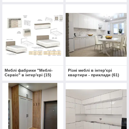
Меблі фабрики "Меблі-
Різні меблі в інтер'єрі
Сервіс" в інтер'єрі
(
15
)
квартири - приклади
(
61
)