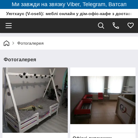
Ми завжди на звязку Viber, Telegram, Ватсап
Уютхаус (V-oseli): меблі онлайн у дім-офіс-кафе з доставкою
Фотогалерея
Фотогалерея