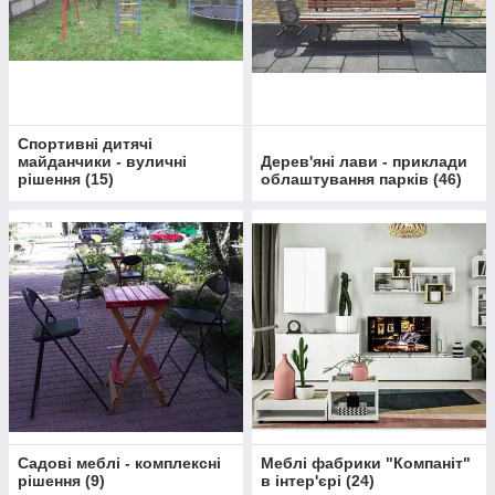
Спортивні дитячі
майданчики - вуличні
Дерев'яні лави - приклади
рішення
(
15
)
облаштування парків
(
46
)
Садові меблі - комплексні
Меблі фабрики "Компаніт"
рішення
(
9
)
в інтер'єрі
(
24
)