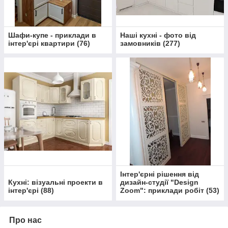
Шафи-купе - приклади в
Наші кухні - фото від
інтер'єрі квартири
(
76
)
замовників
(
277
)
Інтер'єрні рішення від
Кухні: візуальні проекти в
дизайн-студії "Design
інтер'єрі
(
88
)
Zoom": приклади робіт
(
53
)
Про нас