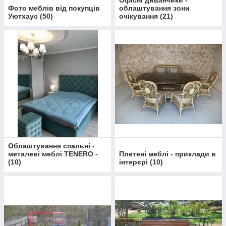
Офісні диванчики -
Фото меблів від покупців
облаштування зони
Уютхаус
(
50
)
очікування
(
21
)
Облаштування спальні -
металеві меблі TENERO -
Плетені меблі - приклади в
(
10
)
інтерєрі
(
10
)