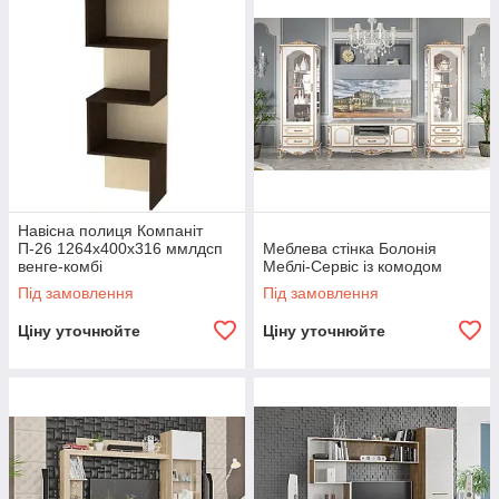
Навісна полиця Компаніт
П-26 1264х400х316 ммлдсп
Меблева стінка Болонія
венге-комбі
Меблі-Сервіс із комодом
Під замовлення
Під замовлення
Ціну уточнюйте
Ціну уточнюйте