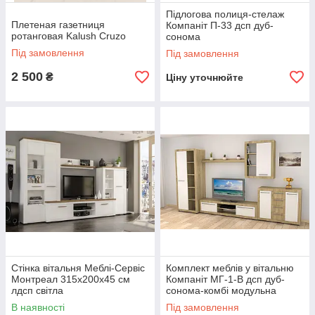
Підлогова полиця-стелаж
Плетеная газетниця
Компаніт П-33 дсп дуб-
ротанговая Kalush Cruzo
сонома
Під замовлення
Під замовлення
2 500
₴
Ціну уточнюйте
Стінка вітальня Меблі-Сервіс
Комплект меблів у вітальню
Монтреал 315х200х45 см
Компаніт МГ-1-B дсп дуб-
лдсп світла
сонома-комбі модульна
В наявності
Під замовлення