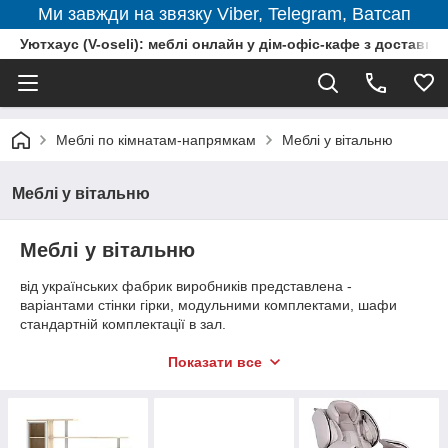
Ми завжди на звязку Viber, Telegram, Ватсап
Уютхаус (V-oseli): меблі онлайн у дім-офіс-кафе з доставкою
Меблі по кімнатам-напрямкам
Меблі у вітальню
Меблі у вітальню
Меблі у вітальню
від українських фабрик виробників представлена -
варіантами стінки гірки, модульними комплектами, шафи
стандартній комплектації в зал.
Додатково у вітальню можете замовити меблі для
Показати все
комплектації:
обідній стіл
і
стільці у вітальню
.