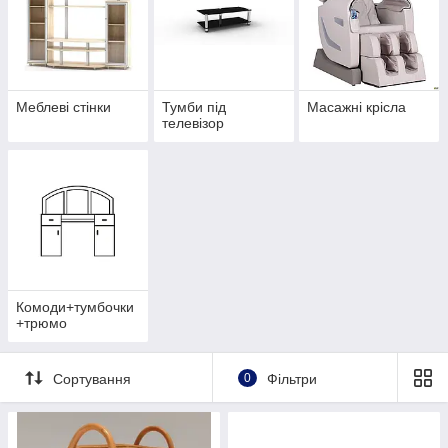
Меблеві стінки
Тумби під
Масажні крісла
телевізор
Комоди+тумбочки
+трюмо
Сортування
0
Фільтри