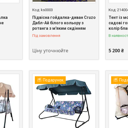
ks0003
21400
алка
Підвісна гойдалка-диван Cruzo
Тент із м
не
Дабл-Ай білого кольору з
садові го
ротанга з м'яким сидінням
колір бл
Під замовлення
В наявност
Ціну уточнюйте
5 200 ₴
Подарунок
Под