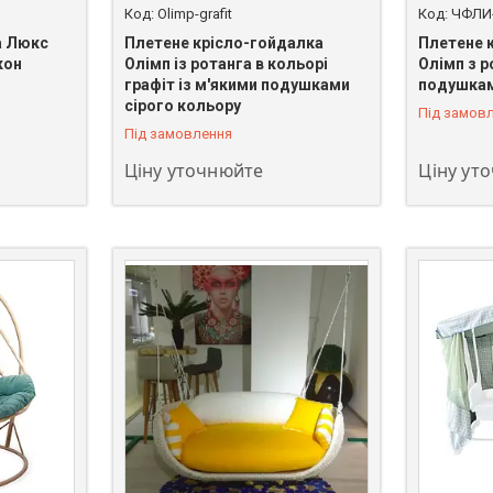
Olimp-grafit
ЧФЛИ-
а Люкс
Плетене крісло-гойдалка
Плетене 
кон
Олімп із ротанга в кольорі
Олімп з р
графіт із м'якими подушками
подушка
сірого кольору
Під замов
Під замовлення
Ціну уточнюйте
Ціну ут