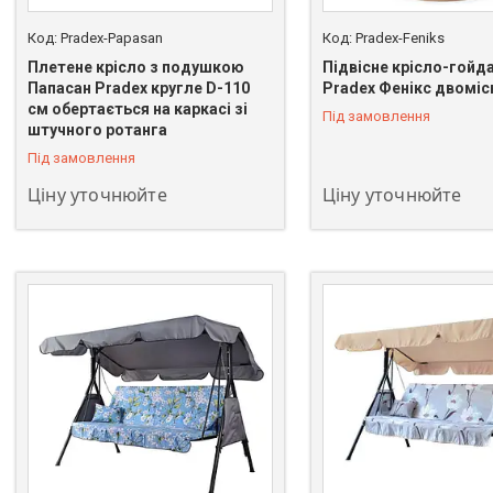
Pradex-Papasan
Pradex-Feniks
Плетене крісло з подушкою
Підвісне крісло-гойд
Папасан Pradex кругле D-110
Pradex Фенікс двоміс
см обертається на каркасі зі
Під замовлення
штучного ротанга
Під замовлення
Ціну уточнюйте
Ціну уточнюйте