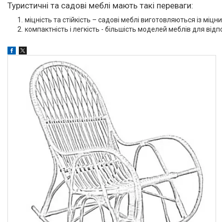
Туристичні та садові меблі мають такі переваги:
міцність та стійкість – садові меблі виготовляються із міц
компактність і легкість - більшість моделей меблів для від