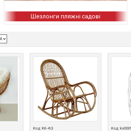
Шезлонги пляжні садові
KK-4\3
ks000