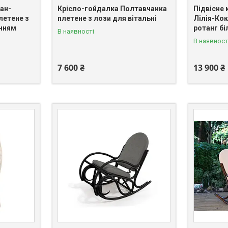
ан-
Крісло-гойдалка Полтавчанка
Підвісне
летене з
плетене з лози для вітальні
Лілія-Ко
інням
ротанг бі
В наявності
В наявност
7 600 ₴
13 900 ₴