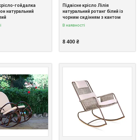
 крісло-гойдалка
Підвісне крісло Лілія
кон натуральний
натуральний ротанг білий із
лий
чорним сидінням з кантом
і
В наявності
8 400 ₴