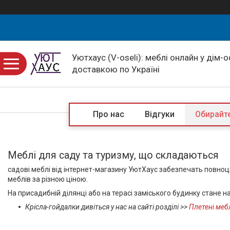
Уютхаус (V-oseli): меблі онлайн у дім-
доставкою по Україні
Про нас
Відгуки
Обирайте
Меблі для саду
та туризму, що складаються
садові меблі від інтернет-магазину УютХаус забезпечать повноці
меблів за різною ціною.
На присадибній ділянці або на терасі заміського будинку стане н
Крісла-гойдалки дивіться у нас на сайті розділі >>
Плетені меб