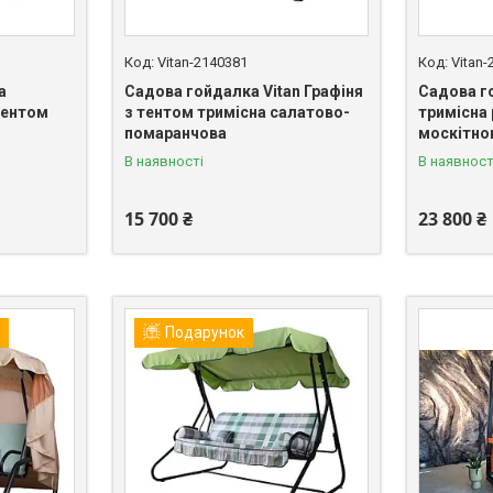
Vitan-2140381
Vitan
а
Садова гойдалка Vitan Графіня
Садова г
тентом
з тентом тримісна салатово-
тримісна
помаранчова
москітно
В наявності
В наявност
15 700 ₴
23 800 ₴
Подарунок