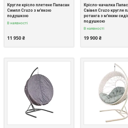
Кругле крісло плетене Папасан
Крісло-качалка Папас
Симпл Cruzo з м'якою
Свівел Cruzo кругле п
подушкою
ротанга з м'яким сид
подушкою
В наявності
В наявності
11 950 ₴
19 900 ₴