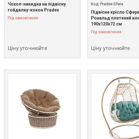
Чохол-накидка на підвісну
Pradex-Sfera
гойдалку-кокон Pradex
Підвісне крісло Сфер
Під замовлення
Рональд плетений ко
190х120х72 см
Під замовлення
Ціну уточнюйте
Ціну уточнюйте