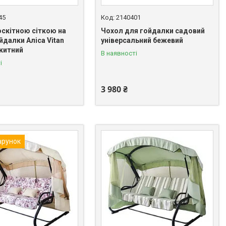
45
2140401
оскітною сіткою на
Чохол для гойдалки садовий
йдалки Аліса Vitan
універсальний бежевий
акитний
В наявності
і
3 980 ₴
арунок