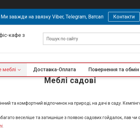
Ми завжди на звязку Viber, Telegram, Ватсап
Контакти
офіс-кафе з
 меблі
Доставка-Оплата
Повернення та обмін
Меблі садові
нний та комфортний відпочинок на природі, на дачі в саду.
Кемпінг
абагато веселіше та затишніше з появою садових гойдалок, лав чи об
лі
.