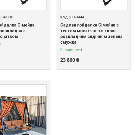
-2140116
2140444
ойдалка Сімейна
Садова гойдалка Сімейна з
 розкладна з
тентом москітною сіткою
ю сіткою
розкладним сидінням зелена
смужка
і
В наявності
23 800 ₴