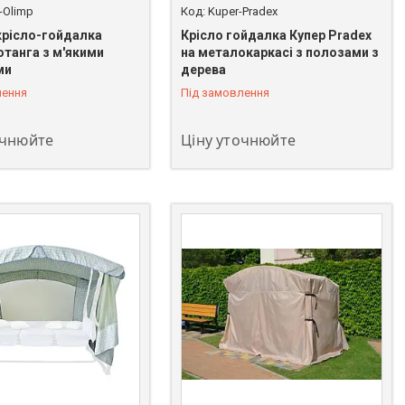
Olimp
Kuper-Pradex
крісло-гойдалка
Крісло гойдалка Купер Pradex
отанга з м'якими
на металокаркасі з полозами з
ми
дерева
лення
Під замовлення
очнюйте
Ціну уточнюйте