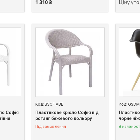
1 310 ₴
Ціну ут
BSOFIABE
GSDM
ло Софія
Пластикове крісло Софія під
Пластико
тіння
ротанг бежевого кольору
чорне ніж
Під замовлення
В наявност