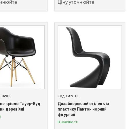
очнюйте
Ціну уточнюйте
18WBL
PANTBL
ве крісло Тауер-Вуд
Дизайнерський стілець із
ки дерев'яні
пластику Пантон чорний
фігурний
і
В наявності