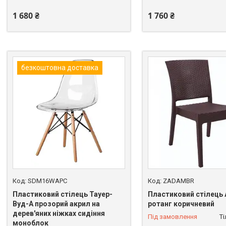
1 680 ₴
1 760 ₴
безкоштовна доставка
SDM16WAPC
ZADAMBR
Пластиковий стілець Тауер-
Пластиковий стілець 
Вуд-А прозорий акрил на
ротанг коричневий
дерев'яних ніжках сидіння
Під замовлення
Т
моноблок