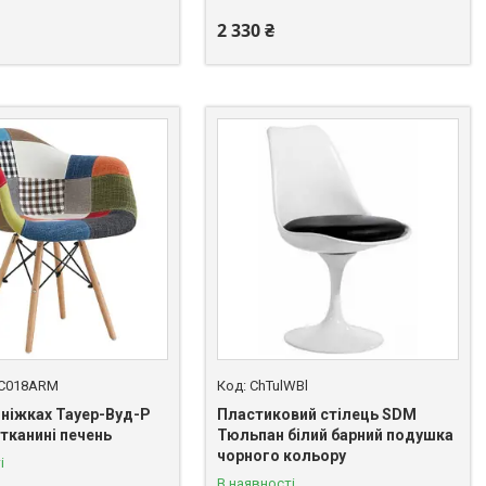
2 330 ₴
C018ARM
ChTulWBl
 ніжках Тауер-Вуд-Р
Пластиковий стілець SDM
 тканині печень
Тюльпан білий барний подушка
чорного кольору
і
В наявності