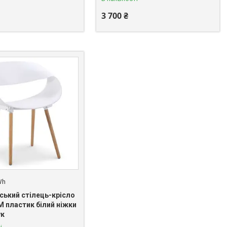
3 700 ₴
Wh
ський стілець-крісло
M пластик білий ніжки
ук