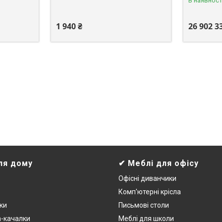
В наявност
1 940 ₴
26 902 3
ля дому
✔ Меблі для офісу
Офісні диванчики
Комп'ютерні крісла
ки
Письмові столи
а-качалки
Меблі для школи