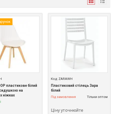
арунок
H
ZARAWH
ТОР пластикове білий
Пластиковий стілець Зара
 сидушкою на
білий
х ніжках
Під замовлення
Тільки оптом
і
Ціну уточнюйте