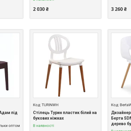
2 030 ₴
3 260 ₴
TURINWH
Berta
Адам під
Стілець Турин пластик білий на
Дизайнер
букових ніжках
Берта SD
дерево б
ільки оптом
В наявності