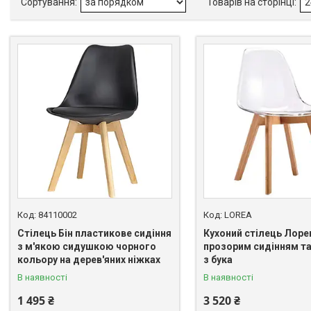
84110002
LOREА
Стілець Бін пластикове сидіння
Кухоний стілець Лоре
з м'якою сидушкою чорного
прозорим сидінням т
кольору на дерев'яних ніжках
з бука
В наявності
В наявності
1 495 ₴
3 520 ₴