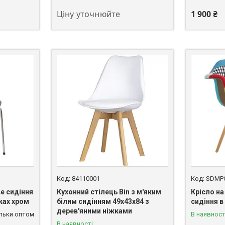
Ціну уточнюйте
1 900 ₴
84110001
SDMP
е сидіння
Кухонний стілець Bin з м'яким
Крісло на
ках хром
білим сидінням 49х43х84 з
сидіння в
дерев'яними ніжками
ільки оптом
В наявност
В наявності