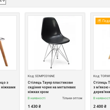
Под
SDMРС016NE
TORW
нцо з
Стілець Тауер пластикове
Стілець 
а ніжками
сидіння чорне на металевих
з м'якою
ніжках хром
дерев'яни
В наявності
Тільки оптом
В наявност
1 430 ₴
2 400 ₴