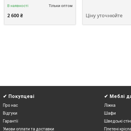
В наявності
Тільки оптом
2 600 ₴
Ціну уточнюйте
✔ Покупцеві
✔ Меблі д
Про нас
Ліжка
Відгуки
Шафи
Гарантії
Шведські стін
Умови оплати та доставки
Плетені крісл