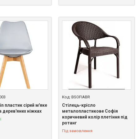
003
BSOFIABR
in пластик сірий м'яке
Стілець-крісло
а дерев'яних ніжках
металопластикове Софія
коричневий колір плетіння під
і
ротанг
Під замовлення