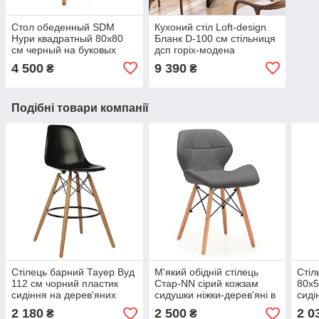
Стол обеденный SDM
Кухоний стіл Loft-design
Нури квадратный 80х80
Бланк D-100 см стільниця
см черный на буковых
дсп горіх-модена
ножках
4 500
9 390
₴
₴
Подібні товари компанії
Стілець барний Тауер Вуд
М'який обідній стілець
Стіл
112 см чорний пластик
Стар-NN сірий кожзам
80х5
сидіння на дерев'яних
сидушки ніжки-дерев'яні в
сиді
високих ніжках
стилі Лофт для зони
поду
2 180
2 500
2 0
₴
₴
очікування
ніжк