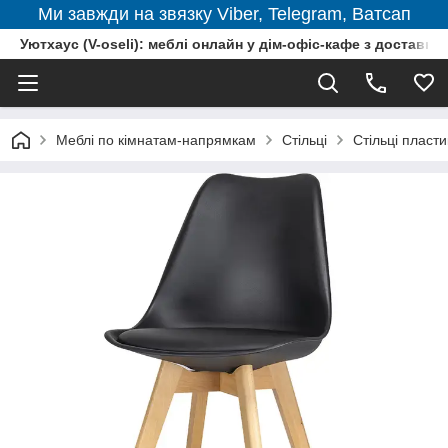
Ми завжди на звязку Viber, Telegram, Ватсап
Уютхаус (V-oseli): меблі онлайн у дім-офіс-кафе з доставкою
Меблі по кімнатам-напрямкам
Стільці
Стільці пласти