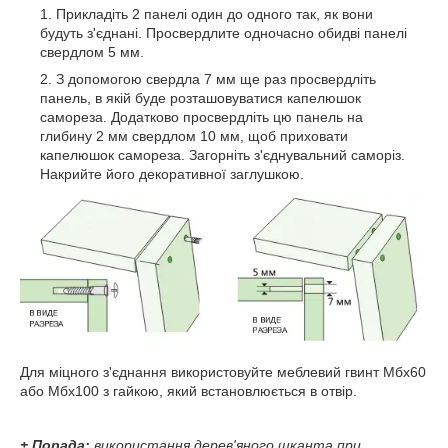
Прикладіть 2 панелі один до одного так, як вони
будуть з'єднані. Просвердлите одночасно обидві панелі
свердлом 5 мм.
З допомогою свердла 7 мм ще раз просвердліть
панель, в якій буде розташовуватися капелюшок
самореза. Додатково просвердліть цю панель на
глибину 2 мм свердлом 10 мм, щоб приховати
капелюшок самореза. Загорніть з'єднувальний саморіз.
Накрийте його декоративної заглушкою.
Для міцного з'єднання використовуйте меблевий гвинт Мбх60
або Мбх100 з гайкою, який встановлюється в отвір.
+
Порада:
використання дерев'яного шканта при