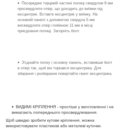
Посередині торцевій частині полиці свердлом 8 мм
просвердлите отвір, що доходить до виїмки під
ексцентрик. Вставте ексцентрик у виїмку. На
основній панелі з допомогою свердла 5 мм
висвердлите отвір глибиною 11 мм в місці
приєднання полиці. Загорніть болт.
З'єднайте полку і основну панель, вставивши болт
в отвір так, щоб він торкався ексцентрика. Для
збирання і розбирання повертайте гвинт ексцентрика.
ВИДИМІ КРІПЛЕННЯ - простіше у виготовленні і не
вимагають попереднього просвердлювання.
Щоб швидко зробити кутове кріплення, можна
використовувати пластикові або металеві куточки.