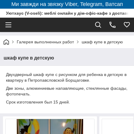
Ми завжди на звязку Viber, Telegram, Ватсап
Уютхаус (V-oseli): меблі онлайн у дім-офіс-кафе з доставкою
Галерея выполненных работ
шкаф купе в детскую
шкаф купе в детскую
Двухдверный шкаф купе с рисунком для ребенка в детскую в
квартиру в Петропавсловской Борщаговке.
Две зоны, алюминиевые напавляющие, стеклянные фасады,
фотопечать.
Срок изготовления был 15 дней.