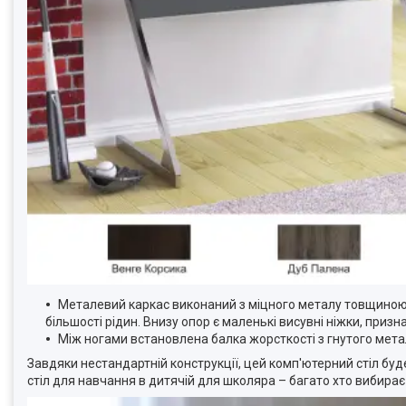
Металевий каркас виконаний з міцного металу товщиною л
більшості рідин. Внизу опор є маленькі висувні ніжки, призн
Між ногами встановлена балка жорсткості з гнутого металу
Завдяки нестандартній конструкції, цей комп'ютерний стіл буд
стіл для навчання в дитячій для школяра – багато хто вибирає