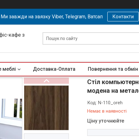
Ми завжди на звязку Viber, Telegram, Ватсап
Контакти
офіс-кафе з
 меблі
Доставка-Оплата
Повернення та обмін
Стіл компьютерни
модена на метал
Код:
N-110_oreh
Немає в наявності
Ціну уточнюйте