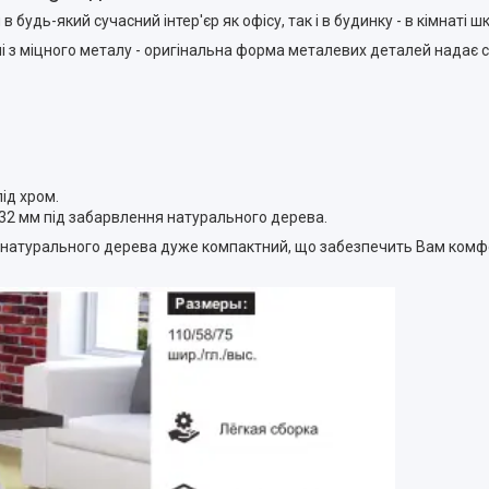
 будь-який сучасний інтер'єр як офісу, так і в будинку - в кімнаті ш
ні з міцного металу - оригінальна форма металевих деталей надає ст
ід хром.
2 мм під забарвлення натурального дерева.
ір натурального дерева дуже компактний, що забезпечить Вам ком