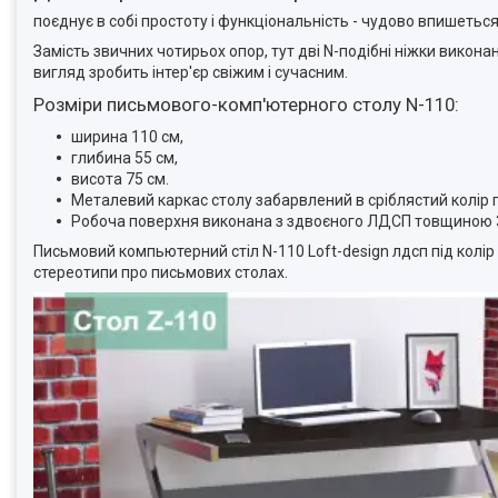
поєднує в собі простоту і функціональність - чудово впишеться в
Замість звичних чотирьох опор, тут дві N-подібні ніжки викона
вигляд зробить інтер'єр свіжим і сучасним.
Розміри письмового-комп'ютерного столу N-110
:
ширина 110 см,
глибина 55 см,
висота 75 см.
Металевий каркас столу забарвлений в сріблястий колір п
Робоча поверхня виконана з здвоєного ЛДСП товщиною 3
Письмовий компьютерний стіл N-110 Loft-design лдсп під кол
стереотипи про письмових столах.