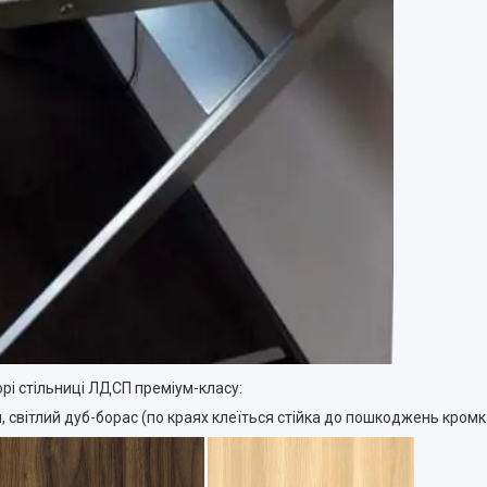
орі стільниці ЛДСП преміум-класу:
, світлий дуб-борас (по краях клеїться стійка до пошкоджень кром