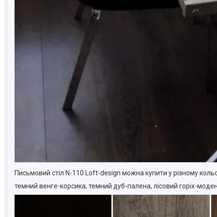
Письмовий стіл N-110 Loft-design можна купити у різному коль
темний венге-корсика, темний дуб-палена, лісовий горіх-моден