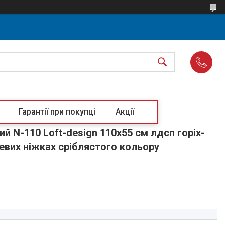
Гарантії при покупці
Акції
й N-110 Loft-design 110х55 см лдсп горіх-
евих ніжках сріблястого кольору