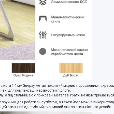
иста 1,4 мм Зверху метал покритий міцним порошковим покрасом, я
ачені для компенсації нерівностей підлоги.
, а під стільницею є приховані металеві ґрати, на яких тримається
е зручним для роботи з ноутбуком, а також його можна використову
 цей стильний одномісний письмовий стіл за стильність та дизайн.