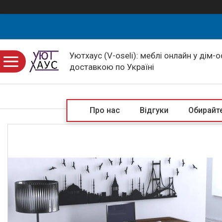
Уютхаус (V-oseli): меблі онлайн у дім-
доставкою по Україні
Про нас
Відгуки
Обирайте