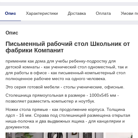
Опис
Характеристики
Доставка
Оплата
Умови п
Опис
Письменный рабочий стол Школьник от
фабрики Компанит
применим как дома для учебы ребенку-подростку для
детской комнаты - как ученический стол одноместный, так и
для работы в офисе - как письменный-компьютерный стол
полноценное рабочее место на одного человека.
Это серия готовой мебели - столы ученические, офисные.
Столешница прямоугольная в размере - 1000х545 мм -
позволяет разместить компьютер и ноутбук.
Ножки стола прямые - как продолжение корпуса. Толщина
лдсп - 16 мм. Справа под столешницей размещена открытая
ниша-полочка и два выдвижных ящика - для канцелярии и
документов.