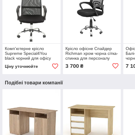
Комп'ютерне крісло
Крісло офісне Спайдер
Офіс
Supreme Special4You
Richman хром чорна сітка-
Балі
black чорний для офісу
спинка для персоналу
чорн
школяру
пер
3 700
7 1
₴
Ціну уточнюйте
Подібні товари компанії