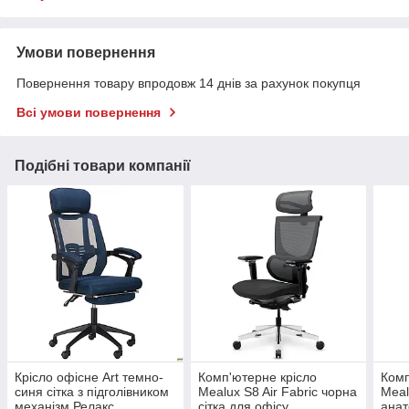
Умови повернення
Повернення товару впродовж 14 днів за рахунок покупця
Всі умови повернення
Подібні товари компанії
Крісло офісне Art темно-
Комп'ютерне крісло
Комп
синя сітка з підголівником
Mealux S8 Air Fabric чорна
Meal
механізм Релакс
сітка для офісу
анат