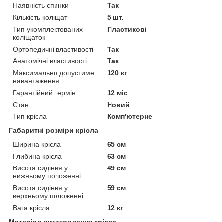
Наявність спинки
Так
Кількість коліщат
5 шт.
Тип укомплектованих
Пластикові
коліщаток
Ортопедичні властивості
Так
Анатомічні властивості
Так
Максимально допустиме
120 кг
навантаження
Гарантійний термін
12 міс
Стан
Новий
Тип крісла
Комп'ютерне
Габаритні розміри крісла
Ширина крісла
65 см
Глибина крісла
63 см
Висота сидіння у
49 см
нижньому положенні
Висота сидіння у
59 см
верхньому положенні
Вага крісла
12 кг
Матеріал виготовлення крісла