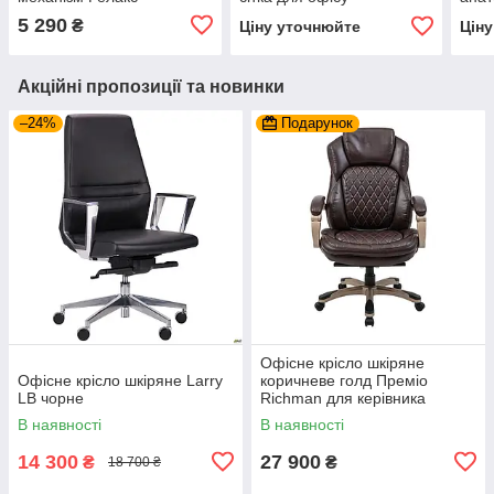
підставкою для ніг
5 290
₴
Ціну уточнюйте
Цін
Акційні пропозиції та новинки
–24%
Подарунок
Офісне крісло шкіряне
Офісне крісло шкіряне Larry
коричневе голд Преміо
LB чорне
Richman для керівника
В наявності
В наявності
14 300
27 900
₴
₴
18 700 ₴