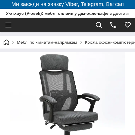
Ми завжди на звязку Viber, Telegram, Ватсап
Уютхаус (V-oseli): меблі онлайн у дім-офіс-кафе з доставкою
Меблі по кімнатам-напрямкам
Крісла офісні-комп'ютерн