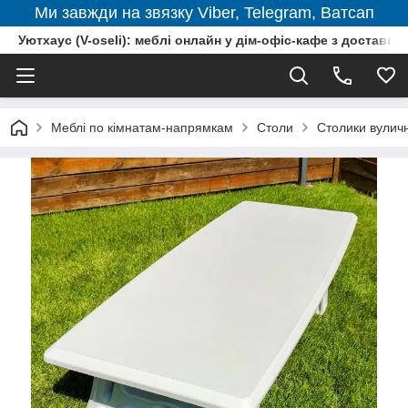
Ми завжди на звязку Viber, Telegram, Ватсап
Уютхаус (V-oseli): меблі онлайн у дім-офіс-кафе з доставкою
Меблі по кімнатам-напрямкам
Столи
Столики вуличн