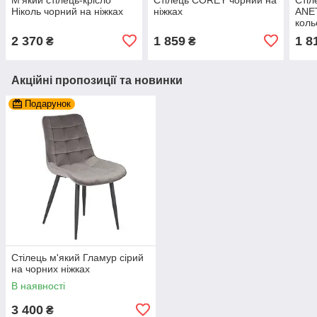
Ніколь чорний на ніжках
ніжках
ANET
коль
2 370
1 859
1 8
₴
₴
Акційні пропозиції та новинки
Подарунок
Стілець м'який Гламур сірий
на чорних ніжках
В наявності
3 400
₴