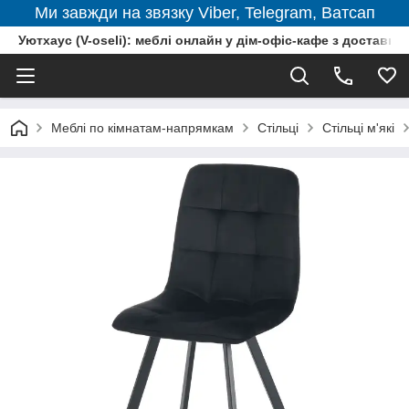
Ми завжди на звязку Viber, Telegram, Ватсап
Уютхаус (V-oseli): меблі онлайн у дім-офіс-кафе з доставкою
Меблі по кімнатам-напрямкам
Стільці
Стільці м'які