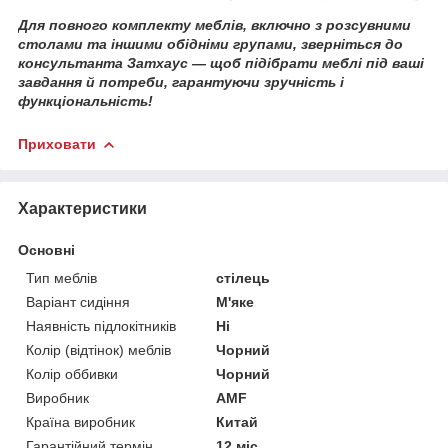
Для повного комплекту меблів, включно з розсувними
столами та іншими обідніми групами, зверніться до
консультанта Затхаус — щоб підібрати меблі під ваші
завдання й потреби, гарантуючи зручність і
функціональність!
Приховати
Характеристики
Основні
Тип меблів
стілець
Варіант сидіння
М'яке
Наявність підлокітників
Ні
Колір (відтінок) меблів
Чорний
Колір оббивки
Чорний
Виробник
AMF
Країна виробник
Китай
Гарантійний термін
12 міс