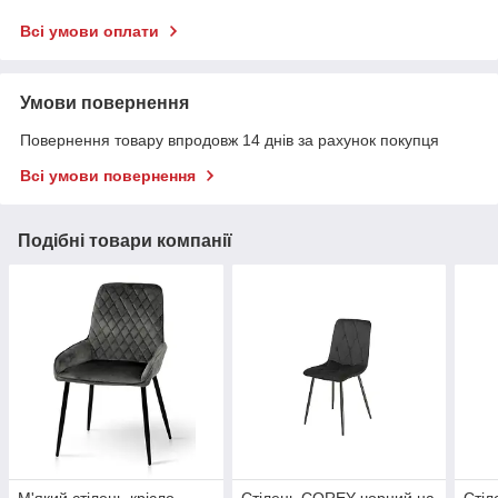
Всі умови оплати
Умови повернення
Повернення товару впродовж 14 днів за рахунок покупця
Всі умови повернення
Подібні товари компанії
М'який стілець-крісло
Стілець COREY чорний на
Стіл