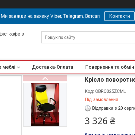
Ми завжди на звязку Viber, Telegram, Ватсап
Контакти
офіс-кафе з
 меблі
Доставка-Оплата
Повернення та обмін
Крісло поворотне
Код:
OBRQ025ZCML
Під замовлення
Відправка з 20 серп
3 326 ₴
Компанія тимчасово 