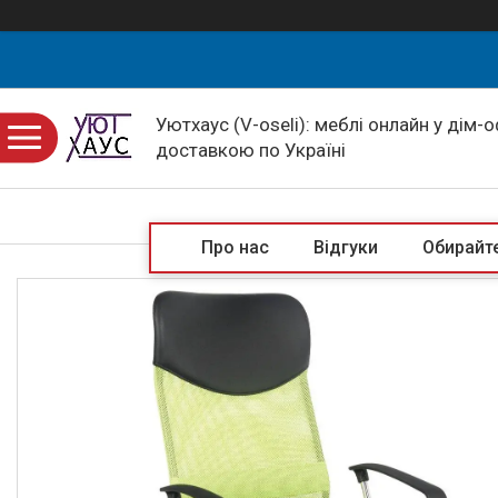
Уютхаус (V-oseli): меблі онлайн у дім-
доставкою по Україні
Про нас
Відгуки
Обирайте