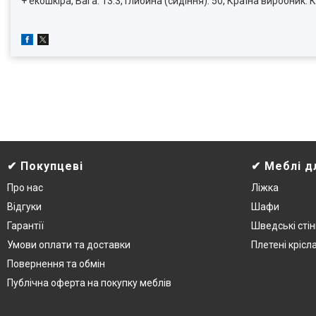
+ екошкіра, Вага: 13.3, Глибина (сидіння): 50, Країна виробник: 
✔ Покупцеві
✔ Меблі д
Про нас
Ліжка
Відгуки
Шафи
Гарантії
Шведські стін
Умови оплати та доставки
Плетені крісл
Повернення та обмін
Публічна оферта на покупку меблів