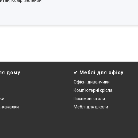
Китай, Колір: Зелений
ля дому
✔ Меблі для офісу
Офісні диванчики
Комп'ютерні крісла
ки
Письмові столи
а-качалки
Меблі для школи