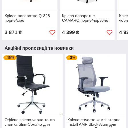
Крісло поворотне Q-328
Крісло поворотне
Кріс
чорне/сіре
CAMARO чорне/червоне
чорн
3 871
4 399
4 9
₴
₴
Акційні пропозиції та новинки
–18%
–3%
Офісне крісло чорна тонка
Крісло сітчасте комп'ютерне
спинка Slim-Солано для
Install AMF Black Alum для