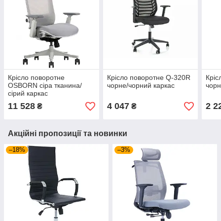
Крісло поворотне
Крісло поворотне Q-320R
Кріс
OSBORN сіра тканина/
чорне/чорний каркас
чор
сірий каркас
11 528
4 047
2 2
₴
₴
Акційні пропозиції та новинки
–18%
–3%