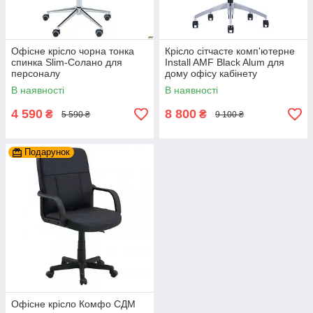
Офісне крісло чорна тонка
Крісло сітчасте комп'ютерне
спинка Slim-Солано для
Install AMF Black Alum для
персоналу
дому офісу кабінету
керівника
В наявності
В наявності
4 590
8 800
₴
₴
5 590 ₴
9 100 ₴
Подарунок
Офісне крісло Комфо СДМ