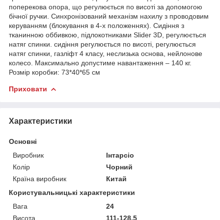
поперекова опора, що регулюється по висоті за допомогою
бічної ручки. Синхронізований механізм нахилу з проводовим
керуванням (блокування в 4-х положеннях). Сидіння з
тканинною оббивкою, підлокотниками Slider 3D, регулюється
натяг спинки. сидіння регулюється по висоті, регулюється
натяг спинки, газліфт 4 класу, неслизька основа, нейлонове
колесо. Mаксимально допустиме навантаження – 140 кг.
Розмір коробки: 73*40*65 см
Приховати
Характеристики
Основні
Виробник
Інтарсіо
Колір
Чорний
Країна виробник
Китай
Користувальницькі характеристики
Вага
24
Висота
111-128,5