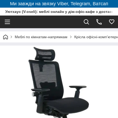
Ми завжди на звязку Viber, Telegram, Ватсап
Уютхаус (V-oseli): меблі онлайн у дім-офіс-кафе з доставкою
Меблі по кімнатам-напрямкам
Крісла офісні-комп'ютерн