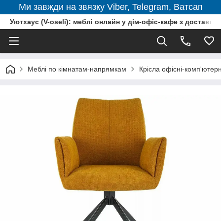
Ми завжди на звязку Viber, Telegram, Ватсап
Уютхаус (V-oseli): меблі онлайн у дім-офіс-кафе з доставкою
Меблі по кімнатам-напрямкам
Крісла офісні-комп'ютерн