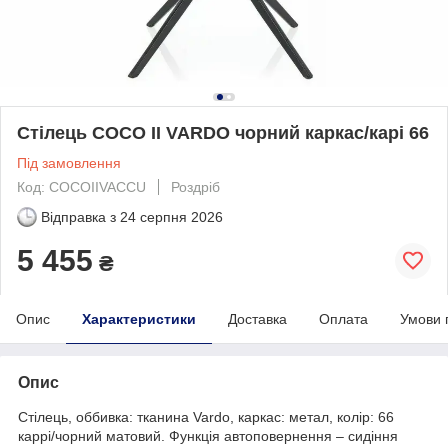
Стілець COCO II VARDO чорний каркас/карі 66
Під замовлення
Код: COCOIIVACCU
Роздріб
Відправка з
24 серпня 2026
5 455
₴
Опис
Характеристики
Доставка
Оплата
Умови 
Опис
Стілець, оббивка: тканина Vardo, каркас: метал, колір: 66
каррі/чорний матовий. Функція автоповернення – сидіння