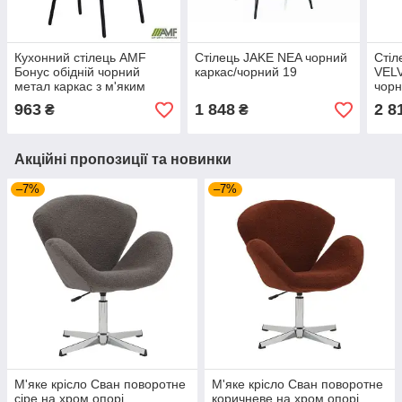
Кухонний стілець AMF
Стілець JAKE NEA чорний
Стіл
Бонус обідній чорний
каркас/чорний 19
VELV
метал каркас з м'яким
чорн
сидінням
963
1 848
2 8
₴
₴
Акційні пропозиції та новинки
–7%
–7%
М'яке крісло Сван поворотне
М'яке крісло Сван поворотне
сіре на хром опорі
коричневе на хром опорі