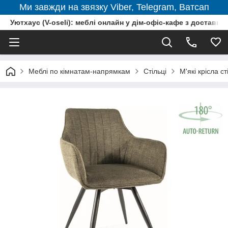
Ми завжди на звязку Viber, Telegram, Ватсап
Уютхаус (V-oseli): меблі онлайн у дім-офіс-кафе з доставкою
Меблі по кімнатам-напрямкам
Стільці
М'які крісла ст