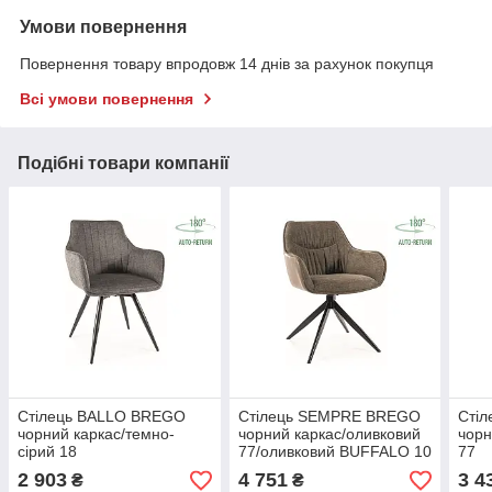
Умови повернення
Повернення товару впродовж 14 днів за рахунок покупця
Всі умови повернення
Подібні товари компанії
Стілець BALLO BREGO
Стілець SEMPRE BREGO
Сті
чорний каркас/темно-
чорний каркас/оливковий
чорн
сірий 18
77/оливковий BUFFALO 10
77
2 903
4 751
3 4
₴
₴