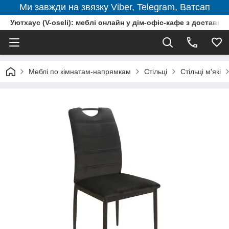
Ми завжди на звязку Viber, Telegram, Ватсап
Уютхаус (V-oseli): меблі онлайн у дім-офіс-кафе з доставкою
Меблі по кімнатам-напрямкам
Стільці
Стільці м'які