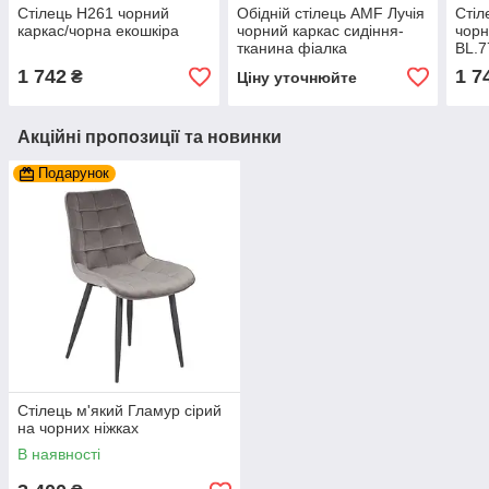
Стілець H261 чорний
Обідній стілець AMF Лучія
Стіл
каркас/чорна екошкіра
чорний каркас сидіння-
чорн
тканина фіалка
BL.7
1 742
1 7
₴
Ціну уточнюйте
Акційні пропозиції та новинки
Подарунок
Стілець м'який Гламур сірий
на чорних ніжках
В наявності