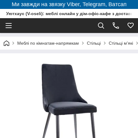
Ми завжди на звязку Viber, Telegram, Ватсап
Уютхаус (V-oseli): меблі онлайн у дім-офіс-кафе з доставкою
Меблі по кімнатам-напрямкам
Стільці
Стільці м'які