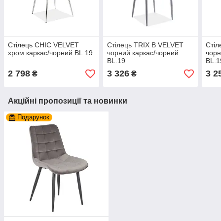
Стілець CHIC VELVET
Стілець TRIX B VELVET
Стіл
хром каркас/чорний BL.19
чорний каркас/чорний
чорн
BL.19
BL.1
2 798
3 326
3 2
₴
₴
Акційні пропозиції та новинки
Подарунок