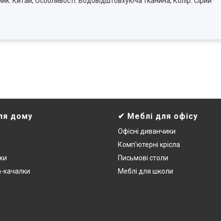
бник: Китай, Особливості: Водовідштовхуюча тканина, Колір: Сірий
ля дому
✔ Меблі для офісу
Офісні диванчики
Комп'ютерні крісла
ки
Письмові столи
а-качалки
Меблі для школи