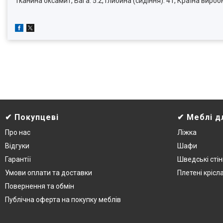
Тканина оксамит, Вага: 5.2, Глибина (сидіння): 41, Країна виро
✔ Покупцеві
✔ Меблі д
Про нас
Ліжка
Відгуки
Шафи
Гарантії
Шведські стін
Умови оплати та доставки
Плетені крісл
Повернення та обмін
Публічна оферта на покупку меблів