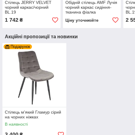
Стілець JERRY VELVET
Обідній стілець AMF Лучія
Сті
чорний каркас/чорний
чорний каркас сидіння-
чорн
BL.19
тканина фіалка
BL.1
1 742
2 5
₴
Ціну уточнюйте
Акційні пропозиції та новинки
Подарунок
Стілець м'який Гламур сірий
на чорних ніжках
В наявності
3 400
₴