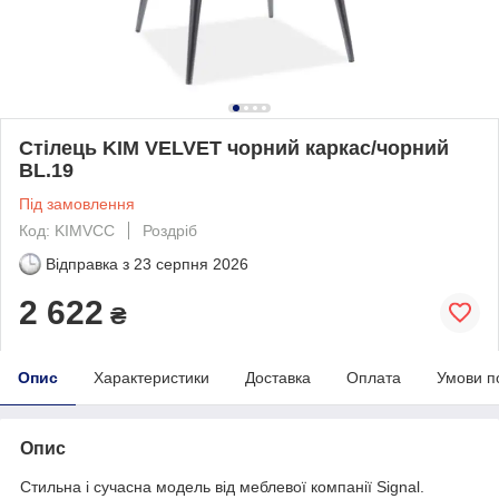
Стілець KIM VELVET чорний каркас/чорний
BL.19
Під замовлення
Код: KIMVCC
Роздріб
Відправка з
23 серпня 2026
2 622
₴
Опис
Характеристики
Доставка
Оплата
Умови п
Опис
Стильна і сучасна модель від меблевої компанії Signal.