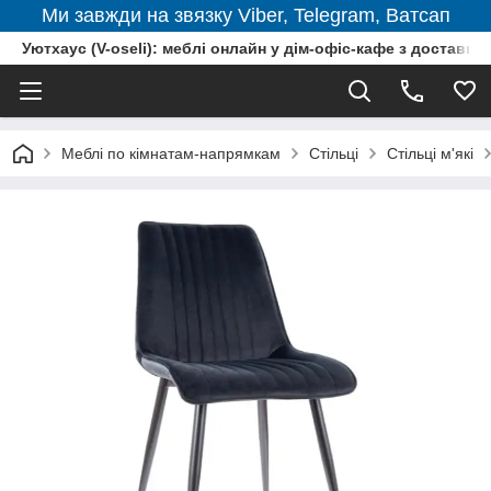
Ми завжди на звязку Viber, Telegram, Ватсап
Уютхаус (V-oseli): меблі онлайн у дім-офіс-кафе з доставкою
Меблі по кімнатам-напрямкам
Стільці
Стільці м'які