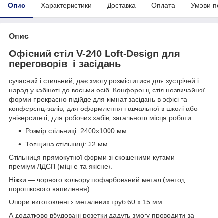
Опис
Характеристики
Доставка
Оплата
Умови п
Опис
Офісний стіл V-240 Loft-Design для
переговорів і засідань
сучасний і стильний, дає змогу розміститися для зустрічей і
нарад у кабінеті до восьми осіб. Конференц-стіл незвичайної
форми прекрасно підійде для кімнат засідань в офісі та
конференц-залів, для оформлення навчальної в школі або
університеті, для робочих хабів, загального місця роботи.
Розмір стільниці: 2400х1000 мм.
Товщина стільниці: 32 мм.
Стільниця прямокутної форми зі скошеними кутами —
преміум ЛДСП (міцне та якісне).
Ніжки — чорного кольору пофарбований метал (метод
порошкового напилення).
Опори виготовлені з металевих труб 60 х 15 мм.
А додатково вбудовані розетки дадуть змогу проводити за