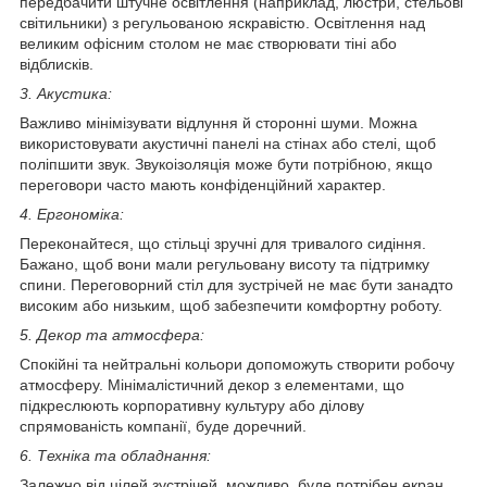
передбачити штучне освітлення (наприклад, люстри, стельові
світильники) з регульованою яскравістю. Освітлення над
великим офісним столом не має створювати тіні або
відблисків.
3. Акустика:
Важливо мінімізувати відлуння й сторонні шуми. Можна
використовувати акустичні панелі на стінах або стелі, щоб
поліпшити звук. Звукоізоляція може бути потрібною, якщо
переговори часто мають конфіденційний характер.
4. Ергономіка:
Переконайтеся, що стільці зручні для тривалого сидіння.
Бажано, щоб вони мали регульовану висоту та підтримку
спини. Переговорний стіл для зустрічей не має бути занадто
високим або низьким, щоб забезпечити комфортну роботу.
5. Декор та атмосфера:
Спокійні та нейтральні кольори допоможуть створити робочу
атмосферу. Мінімалістичний декор з елементами, що
підкреслюють корпоративну культуру або ділову
спрямованість компанії, буде доречний.
6. Техніка та обладнання:
Залежно від цілей зустрічей, можливо, буде потрібен екран