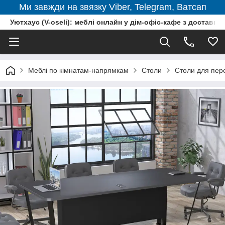
Ми завжди на звязку Viber, Telegram, Ватсап
Уютхаус (V-oseli): меблі онлайн у дім-офіс-кафе з доставкою
Меблі по кімнатам-напрямкам
Столи
Столи для пере