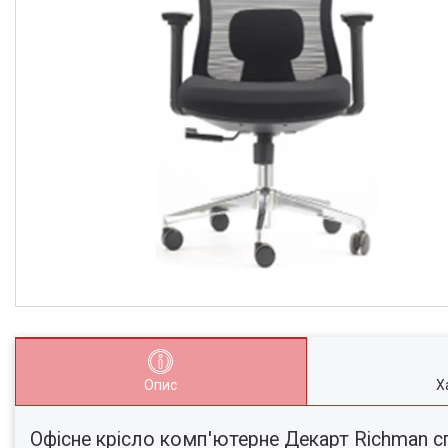
Опис
Х
Офісне крісло комп'ютерне Декарт Richman с