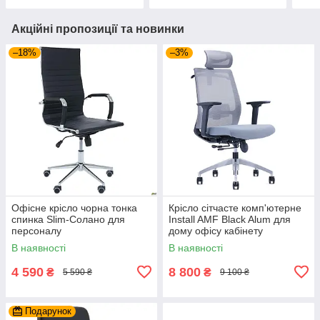
Акційні пропозиції та новинки
–18%
–3%
Офісне крісло чорна тонка
Крісло сітчасте комп'ютерне
спинка Slim-Солано для
Install AMF Black Alum для
персоналу
дому офісу кабінету
керівника
В наявності
В наявності
4 590
8 800
₴
₴
5 590 ₴
9 100 ₴
Подарунок