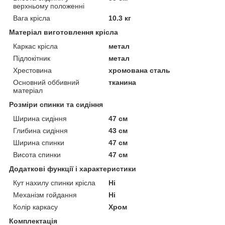
верхньому положенні
Вага крісла
10.3 кг
Матеріал виготовлення крісла
Каркас крісла
метал
Підлокітник
метал
Хрестовина
хромована сталь
Основний оббивний
тканина
матеріал
Розміри спинки та сидіння
Ширина сидіння
47 см
Глибина сидіння
43 см
Ширина спинки
47 см
Висота спинки
47 см
Додаткові функції і характеристики
Кут нахилу спинки крісла
Ні
Механізм гойдання
Ні
Колір каркасу
Хром
Комплектація