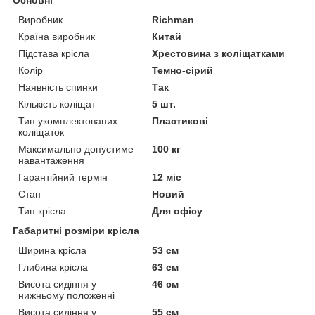
Основні
Виробник
Richman
Країна виробник
Китай
Підстава крісла
Хрестовина з коліщатками
Колір
Темно-сірий
Наявність спинки
Так
Кількість коліщат
5 шт.
Тип укомплектованих
Пластикові
коліщаток
Максимально допустиме
100 кг
навантаження
Гарантійний термін
12 міс
Стан
Новий
Тип крісла
Для офісу
Габаритні розміри крісла
Ширина крісла
53 см
Глибина крісла
63 см
Висота сидіння у
46 см
нижньому положенні
Висота сидіння у
55 см