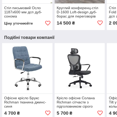
Стіл письмовий Осло
Круглий конференц-стіл
Стіл
1187х600 мм дсп дуб-
D-1600 Loft-design дуб-
Fold
сонома
борас для переговорів
дсп 
14 500
2 0
₴
Ціну уточнюйте
Подібні товари компанії
Офісне крісло Брукс
Крісло офісне Солана
Офіс
Richman тканина джинс-
Richman сітчасте з
Tilt
синя
підголовником сірого
коль
кольору
4 700
5 700
4 9
₴
₴