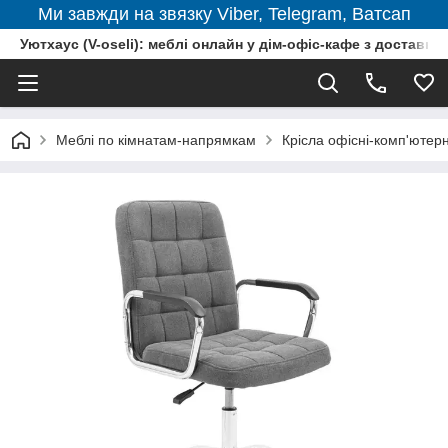
Ми завжди на звязку Viber, Telegram, Ватсап
Уютхаус (V-oseli): меблі онлайн у дім-офіс-кафе з доставкою
Меблі по кімнатам-напрямкам
Крісла офісні-комп'ютерн