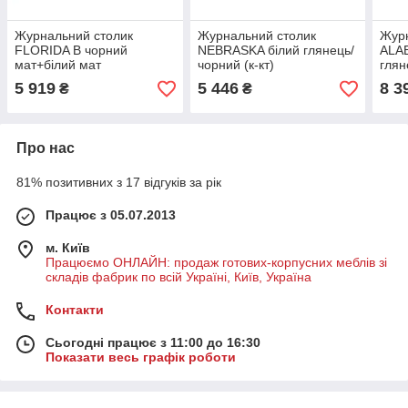
Журнальний столик
Журнальний столик
Журн
FLORIDA B чорний
NEBRASKA білий глянець/
ALAB
мат+білий мат
чорний (к-кт)
глян
еф.мармуру/чорний (к-кт)
золо
5 919
5 446
8 3
₴
₴
Про нас
81% позитивних з 17 відгуків за рік
Працює з 05.07.2013
м. Київ
Працюємо ОНЛАЙН: продаж готових-корпусних меблів зі
складів фабрик по всій Україні, Київ, Україна
Контакти
Сьогодні працює з 11:00 до 16:30
Показати весь графік роботи