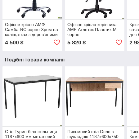
Офісне крісло АМФ
Офісне крісло керівника
Кріс
Самба-RC чорне Хром на
AMF Атлетик Пластик-М
сітч
коліщатках з дерев'яними
чорне
для 
підлокітниками горіх
офіс
4 500
5 820
2 9
₴
₴
Подібні товари компанії
Стіл Турин біла стільниця
Письмовий стіл Осло з
Пись
1187х600 мм металевий
шухлядою 1187х600х750
Комп