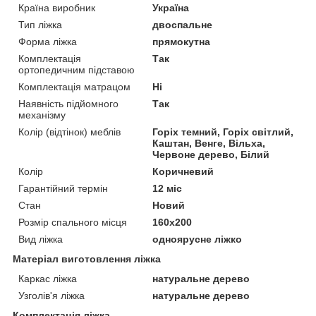
Країна виробник
Україна
Тип ліжка
двоспальне
Форма ліжка
прямокутна
Комплектація
Так
ортопедичним підставою
Комплектація матрацом
Ні
Наявність підйомного
Так
механізму
Колір (відтінок) меблів
Горіх темний, Горіх світлий,
Каштан, Венге, Вільха,
Червоне дерево, Білий
Колір
Коричневий
Гарантійний термін
12 міс
Стан
Новий
Розмір спального місця
160х200
Вид ліжка
одноярусне ліжко
Матеріал виготовлення ліжка
Каркас ліжка
натуральне дерево
Узголів'я ліжка
натуральне дерево
Комплектація ліжка