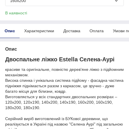
160х200
В наявності
Опис
Характеристики
Доставка
Оплата
Умови п
Опис
Двоспальне ліжко Estella Селена-Аурі
красиве та оригінальне, повністю дерев'яне ліжко з підйомним
механізмом.
Висока спинка і унікальна система підйому - фасадна частина
підніжжя піднімається разом з каркасом, це зручно - дуже
багато місця для білизни, ковдр.
Виготовляється у всіх стандартних двоспальних розмірах –
120х200, 120х190, 140х200, 140х190, 160х200, 160х190,
180х200, 180х190.
Серійний виріб виготовлений із БУКової деревини, що
реалізується в Україні під назвою "Селена Аурі" під загальною