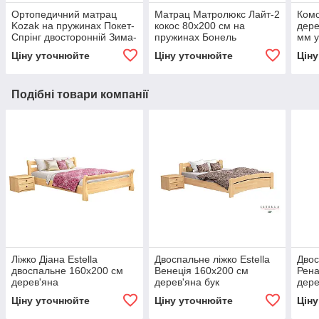
Ортопедичний матрац
Матрац Матролюкс Лайт-2
Комо
Kozak на пружинах Покет-
кокос 80х200 см на
дере
Спрінг двосторонній Зима-
пружинах Бонель
мм у
Літо
нату
Ціну уточнюйте
Ціну уточнюйте
Цін
вис
Подібні товари компанії
Ліжко Діана Estella
Двоспальне ліжко Estella
Двос
двоспальне 160х200 см
Венеція 160х200 см
Рена
дерев'яна
дерев'яна бук
дере
натуральний
тем
Ціну уточнюйте
Ціну уточнюйте
Цін