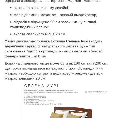
офіційно зареєстрованою торговою маркою "Естелла".
виконана в класичному дизайні,
має підйомний механізм - газовий амортизатор,
підголів'я підвищене 90 см заввишки - у вигляді
хвилеподібних планок,
висота спального місця 28 см.
У ціну двоспального ліжка Естелла Селена-Аурі входить
дерев'яний каркас (з натурального дерева бук – тип
склеювання "щит") з ортопедичними ламелями з букової
фанери завтовшки 8 мм.
Довжина спального місця може бути як 190 см так і 200 см,
що трохи позначається на вартості ліжка.
Ортопедичний
матрац необхідно купувати додатково – рекомендується
матрац заввишки 20 см.