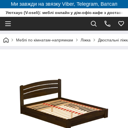
Ми завжди на звязку Viber, Telegram, Ватсап
Уютхаус (V-oseli): меблі онлайн у дім-офіс-кафе з доставкою
Меблі по кімнатам-напрямкам
Ліжка
Двоспальні ліжк