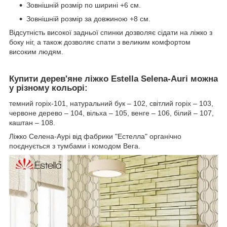
Зовнішній розмір по ширині +6 см.
Зовнішній розмір за довжиною +8 см.
Відсутність високої задньої спинки дозволяє сідати на ліжко з
боку ніг, а також дозволяє спати з великим комфортом
високим людям.
Купити дерев'яне ліжко Estella Selena-Auri можна
у різному кольорі:
темний горіх-101, натуральний бук – 102, світлий горіх – 103,
червоне дерево – 104, вільха – 105, венге – 106, білий – 107,
каштан – 108.
Ліжко Селена-Аурі від фабрики "Естелла" органічно
поєднується з тумбами і комодом Вега.