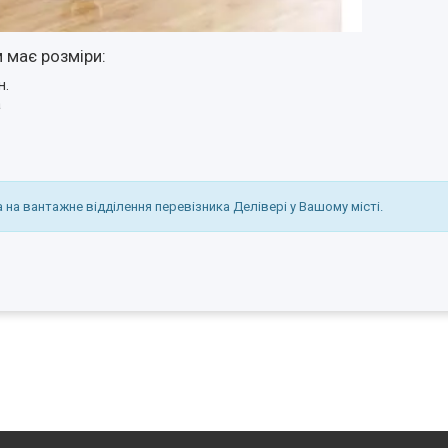
 має розміри:
н.
а
 на вантажне відділення перевізника Делівері у Вашому місті.