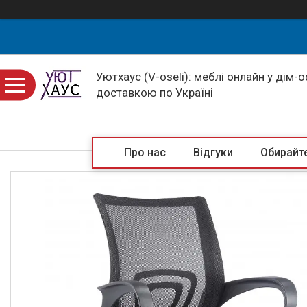
Уютхаус (V-oseli): меблі онлайн у дім-
доставкою по Україні
Про нас
Відгуки
Обирайте