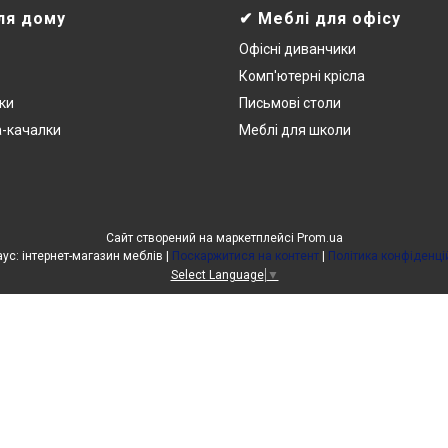
ля дому
✔ Меблі для офісу
Офісні диванчики
Комп'ютерні крісла
ки
Письмові столи
а-качалки
Меблі для школи
Сайт створений на маркетплейсі
Prom.ua
УютХаус: інтернет-магазин меблів |
Поскаржитися на контент
|
Політика конфіденці
Select Language
▼