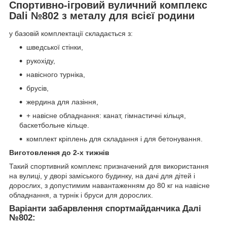
Спортивно-ігровий вуличний комплекс
Dali №802 з металу для всієї родини
у базовій комплектації складається з:
шведської стінки,
рукохіду,
навісного турніка,
брусів,
жердина для лазіння,
+ навісне обладнання: канат, гімнастичні кільця,
баскетбольне кільце.
комплект кріплень для складання і для бетонування.
Виготовлення до 2-х тижнів
Такий спортивний комплекс призначений для використання
на вулиці, у дворі заміського будинку, на дачі для дітей і
дорослих, з допустимим навантаженням до 80 кг на навісне
обладнання, а турнік і бруси для дорослих.
Варіанти забарвлення спортмайданчика Далі
№802: