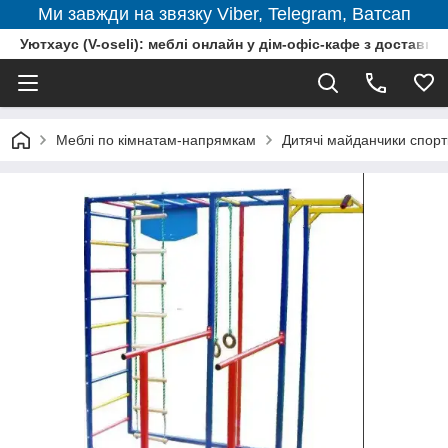
Ми завжди на звязку Viber, Telegram, Ватсап
Уютхаус (V-oseli): меблі онлайн у дім-офіс-кафе з доставкою
Меблі по кімнатам-напрямкам
Дитячі майданчики спор