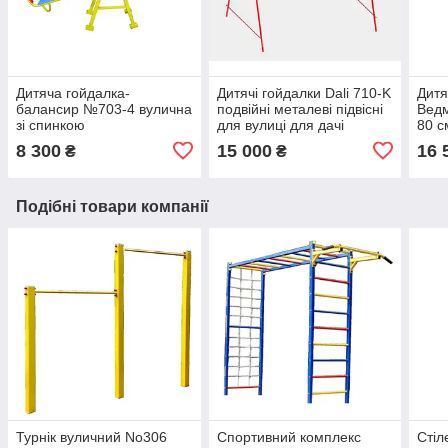
Дитяча гойдалка-
Дитячі гойдалки Dali 710-K
Дитя
балансир №703-4 вулична
подвійні металеві підвісні
Ведм
зі спинкою
для вулиці для дачі
80 с
8 300
15 000
16 
₴
₴
Подібні товари компанії
Турнік вуличний No306
Спортивний комплекс
Стіл