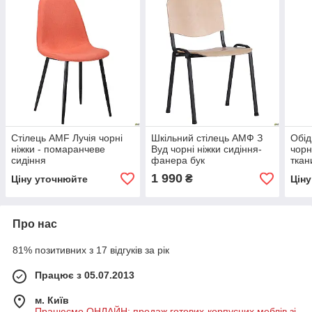
Стілець AMF Лучія чорні
Шкільний стілець АМФ З
Обід
ніжки - помаранчеве
Вуд чорні ніжки сидіння-
чорн
сидіння
фанера бук
ткан
1 990
₴
Ціну уточнюйте
Цін
Про нас
81% позитивних з 17 відгуків за рік
Працює з 05.07.2013
м. Київ
Працюємо ОНЛАЙН: продаж готових-корпусних меблів зі