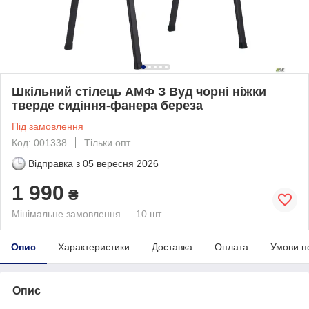
Шкільний стілець АМФ З Вуд чорні ніжки
тверде сидіння-фанера береза
Під замовлення
Код: 001338
Тільки опт
Відправка з
05 вересня 2026
1 990
₴
Мінімальне замовлення — 10 шт.
Опис
Характеристики
Доставка
Оплата
Умови п
Опис