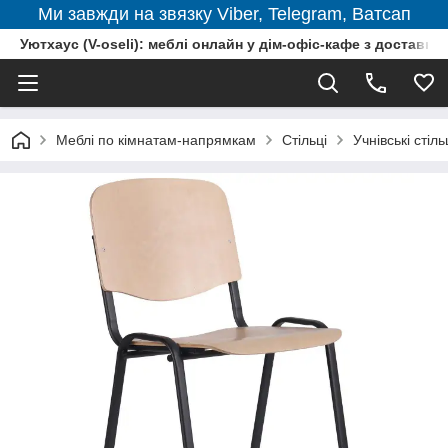
Ми завжди на звязку Viber, Telegram, Ватсап
Уютхаус (V-oseli): меблі онлайн у дім-офіс-кафе з доставкою
Меблі по кімнатам-напрямкам
Стільці
Учнівські стіль