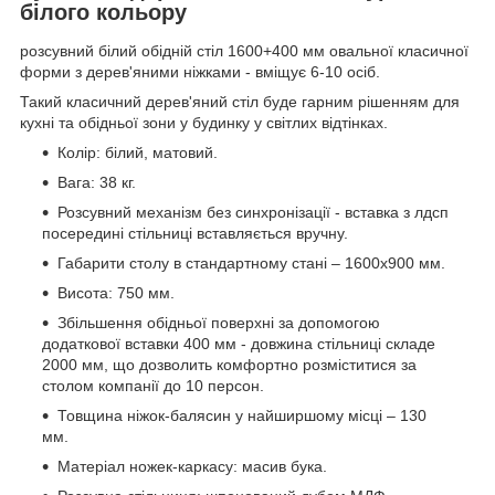
білого кольору
розсувний білий обідній стіл 1600+400 мм овальної класичної
форми з дерев'яними ніжками - вміщує 6-10 осіб.
Такий класичний дерев'яний стіл буде гарним рішенням для
кухні та обідньої зони у будинку у світлих відтінках.
Колір: білий, матовий.
Вага: 38 кг.
Розсувний механізм без синхронізації - вставка з лдсп
посередині стільниці вставляється вручну.
Габарити столу в стандартному стані – 1600х900 мм.
Висота: 750 мм.
Збільшення обідньої поверхні за допомогою
додаткової вставки 400 мм - довжина стільниці складе
2000 мм, що дозволить комфортно розміститися за
столом компанії до 10 персон.
Товщина ніжок-балясин у найширшому місці – 130
мм.
Матеріал ножек-каркасу: масив бука.