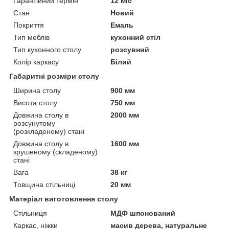
Гарантійний термін
12 міс
Стан
Новий
Покриття
Емаль
Тип меблів
кухонний стіл
Тип кухонного столу
розсувний
Колір каркасу
Білий
Габаритні розміри столу
Ширина столу
900 мм
Висота столу
750 мм
Довжина столу в
2000 мм
розсунутому
(розкладеному) стані
Довжина столу в
1600 мм
зрушеному (складеному)
стані
Вага
38 кг
Товщина стільниці
20 мм
Матеріал виготовлення столу
Стільниця
МДФ шпонований
Каркас, ніжки
масив дерева, натуральне