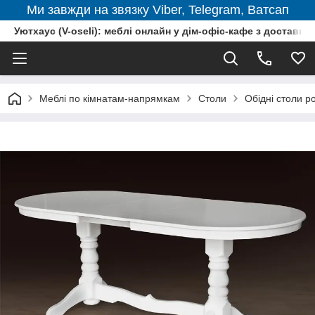
Ми завжди на звязку Viber, Telegram, Ватсап
Уютхаус (V-oseli): меблі онлайн у дім-офіс-кафе з доставкою
Меблі по кімнатам-напрямкам
Столи
Обідні столи ро