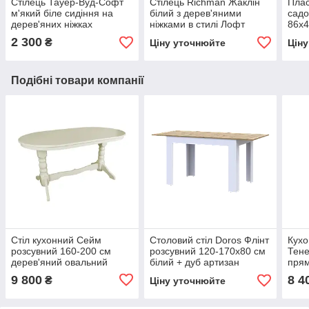
Стілець Тауер-Вуд-Софт
Стілець Richman Жаклін
Плас
м'який біле сидіння на
білий з дерев'яними
садо
дерев'яних ніжках
ніжками в стилі Лофт
86х4
моно
2 300
₴
Ціну уточнюйте
Цін
Подібні товари компанії
Стіл кухонний Сейм
Столовий стіл Doros Флінт
Кухо
розсувний 160-200 см
розсувний 120-170х80 см
Тене
дерев'яний овальний
білий + дуб артизан
прям
слонова кістка
9 800
8 4
₴
Ціну уточнюйте