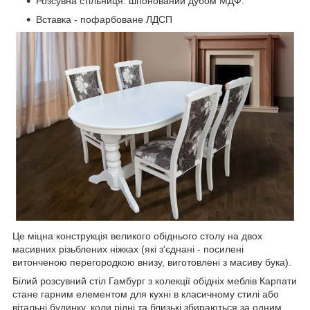
Розсувна стільниця: шпонований дубом МДФ.
Вставка - пофарбоване ЛДСП
Це міцна конструкція великого обіднього столу на двох
масивних різьблених ніжках (які з'єднані - посилені
витонченою перегородкою внизу, виготовлені з масиву бука).
Білий розсувний стіл Гамбург з колекції обідніх меблів Карпати
стане гарним елементом для кухні в класичному стилі або
вітальні будинку
, коли рідні та близькі збираються за одним