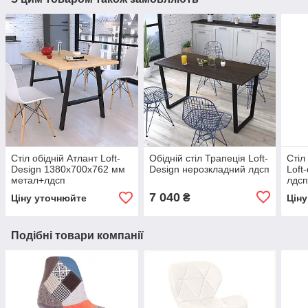
Стіл обідній Атлант Loft-
Обідній стіл Трапеція Loft-
Стіл
Design 1380х700х762 мм
Design нерозкладний лдсп
Loft
метал+лдсп
лдсп
мета
7 040
₴
Ціну уточнюйте
Цін
сріб
Подібні товари компанії