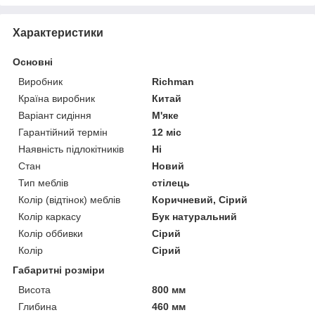
Характеристики
Основні
Виробник
Richman
Країна виробник
Китай
Варіант сидіння
М'яке
Гарантійний термін
12 міс
Наявність підлокітників
Ні
Стан
Новий
Тип меблів
стілець
Колір (відтінок) меблів
Коричневий, Сірий
Колір каркасу
Бук натуральний
Колір оббивки
Сірий
Колір
Сірий
Габаритні розміри
Висота
800 мм
Глибина
460 мм