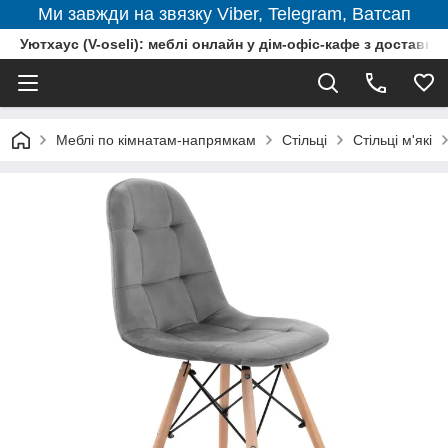
Ми завжди на звязку Viber, Telegram, Ватсап
Уютхаус (V-oseli): меблі онлайн у дім-офіс-кафе з доставкою
Меблі по кімнатам-напрямкам
Стільці
Стільці м'які