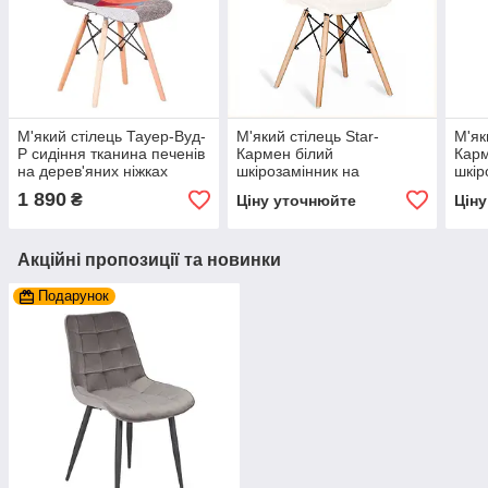
М'який стілець Тауер-Вуд-
М'який стілець Star-
М'як
Р сидіння тканина печенів
Кармен білий
Карм
на дерев'яних ніжках
шкірозамінник на
шкір
дерев'яних ніжках бук
дере
1 890
₴
Ціну уточнюйте
Цін
Акційні пропозиції та новинки
Подарунок