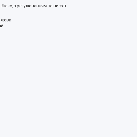
у Люкс, з регулюванням по висоті.
бежева
ий