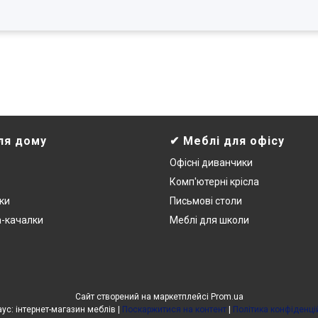
ля дому
✔ Меблі для офісу
Офісні диванчики
Комп'ютерні крісла
ки
Письмові столи
а-качалки
Меблі для школи
Сайт створений на маркетплейсі
Prom.ua
УютХаус: інтернет-магазин меблів |
Поскаржитися на контент
|
Політика конфіденці