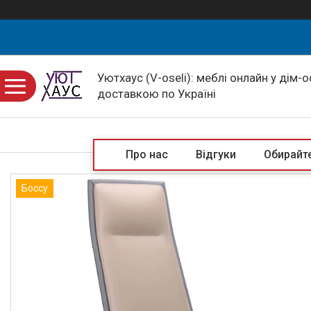
Уютхаус (V-oseli): меблі онлайн у дім-
доставкою по Україні
Про нас
Відгуки
Обирайте
Боссу