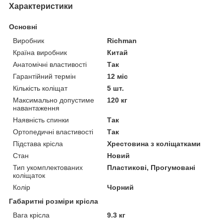
Характеристики
Основні
Виробник
Richman
Країна виробник
Китай
Анатомічні властивості
Так
Гарантійний термін
12 міс
Кількість коліщат
5 шт.
Максимально допустиме
120 кг
навантаження
Наявність спинки
Так
Ортопедичні властивості
Так
Підстава крісла
Хрестовина з коліщатками
Стан
Новий
Тип укомплектованих
Пластикові, Прогумовані
коліщаток
Колір
Чорний
Габаритні розміри крісла
Вага крісла
9.3 кг