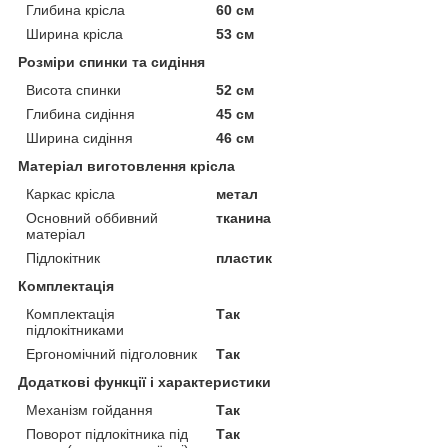
Глибина крісла
60 см
Ширина крісла
53 см
Розміри спинки та сидіння
Висота спинки
52 см
Глибина сидіння
45 см
Ширина сидіння
46 см
Матеріал виготовлення крісла
Каркас крісла
метал
Основний оббивний
тканина
матеріал
Підлокітник
пластик
Комплектація
Комплектація
Так
підлокітниками
Ергономічний підголовник
Так
Додаткові функції і характеристики
Механізм гойдання
Так
Поворот підлокітника під
Так