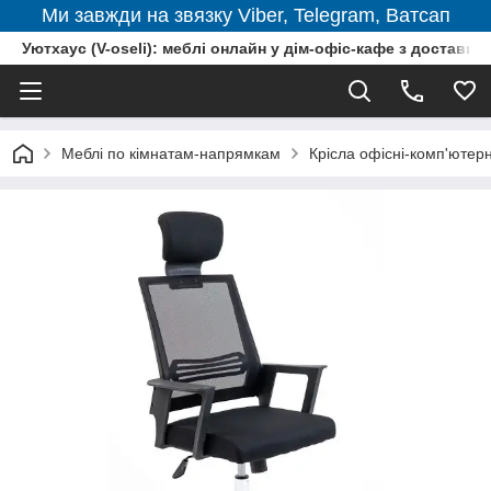
Ми завжди на звязку Viber, Telegram, Ватсап
Уютхаус (V-oseli): меблі онлайн у дім-офіс-кафе з доставкою
Меблі по кімнатам-напрямкам
Крісла офісні-комп'ютерн