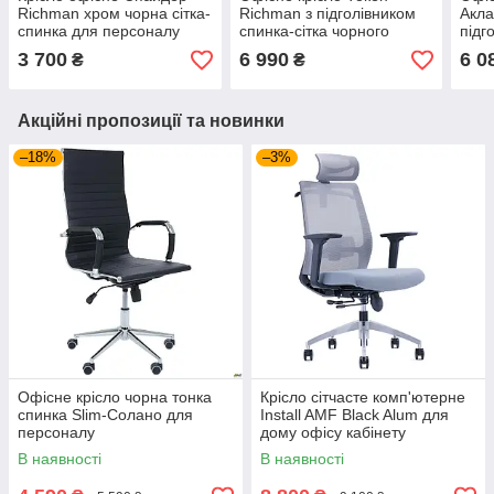
Richman хром чорна сітка-
Richman з підголівником
Акла
спинка для персоналу
спинка-сітка чорного
підг
школяру
кольору
3 700
6 990
6 0
₴
₴
Акційні пропозиції та новинки
–18%
–3%
Офісне крісло чорна тонка
Крісло сітчасте комп'ютерне
спинка Slim-Солано для
Install AMF Black Alum для
персоналу
дому офісу кабінету
керівника
В наявності
В наявності