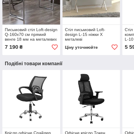
Письмовий стіл Loft-design
Стіл письмовий Loft-
Стіл
Q-160х70 см прямий
design L-15 ніжки X
комп
венге 18 мм на металевих
металеві
L-10
ніжках хром
ніжк
7 190
5 5
₴
Ціну уточнюйте
Подібні товари компанії
Крісло офісне Спайдер
Офісне крісло Токен
Офіс