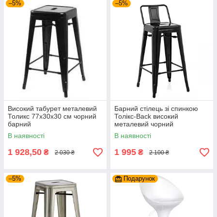
–5%
–5%
Високий табурет металевий
Барний стілець зі спинкою
Толикс 77х30х30 см чорний
Толікс-Back високий
барний
металевий чорний
В наявності
В наявності
1 928,50
1 995
₴
₴
2 030 ₴
2 100 ₴
–5%
Подарунок