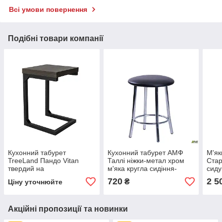
Всі умови повернення
Подібні товари компанії
Кухонний табурет
Кухонний табурет АМФ
М'як
TreeLand Пандо Vitan
Таллі ніжки-метал хром
Стар
твердий на
м'яка кругла сидіння-
сиду
металлокаркасе в стилі
чорний кожзам
стил
720
2 5
₴
Ціну уточнюйте
лофт
очік
Акційні пропозиції та новинки