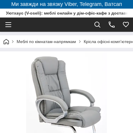
Ми завжди на звязку Viber, Telegram, Ватсап
Уютхаус (V-oseli): меблі онлайн у дім-офіс-кафе з доставкою
Меблі по кімнатам-напрямкам
Крісла офісні-комп'ютерн