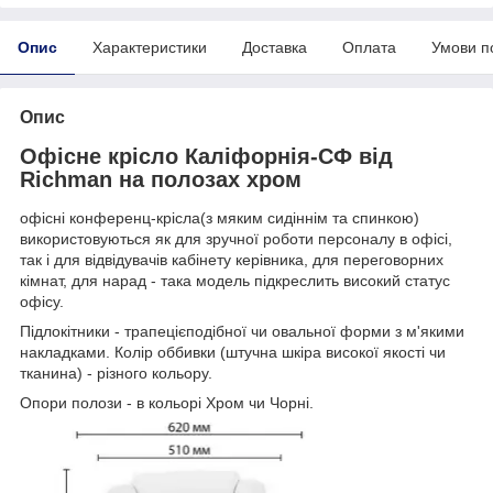
Опис
Характеристики
Доставка
Оплата
Умови п
Опис
Офісне крісло Каліфорнія-СФ від
Richman на полозах хром
офісні конференц-крісла(з мяким сидіннім та спинкою)
використовуються як для зручної роботи персоналу в офісі,
так і для відвідувачів кабінету керівника, для переговорних
кімнат, для нарад - така модель підкреслить високий статус
офісу.
Підлокітники - трапецієподібної чи овальної форми з м'якими
накладками. Колір оббивки (штучна шкіра високої якості чи
тканина) - різного кольору.
Опори полози - в кольорі Хром чи Чорні.