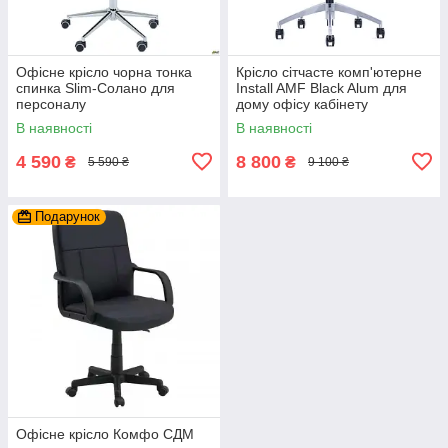
Офісне крісло чорна тонка
Крісло сітчасте комп'ютерне
спинка Slim-Солано для
Install AMF Black Alum для
персоналу
дому офісу кабінету
керівника
В наявності
В наявності
4 590
8 800
₴
₴
5 590 ₴
9 100 ₴
Подарунок
Офісне крісло Комфо СДМ