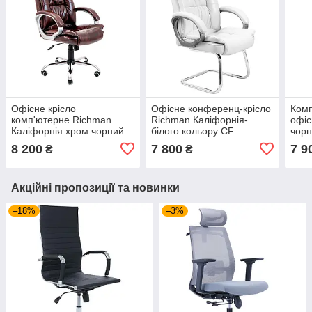
Офісне крісло
Офісне конференц-крісло
Комп
комп'ютерне Richman
Richman Каліфорнія-
офіс
Каліфорнія хром чорний
білого кольору CF
чорн
кожзам для керівника
113х
8 200
7 800
7 9
₴
₴
підл
Акційні пропозиції та новинки
–18%
–3%