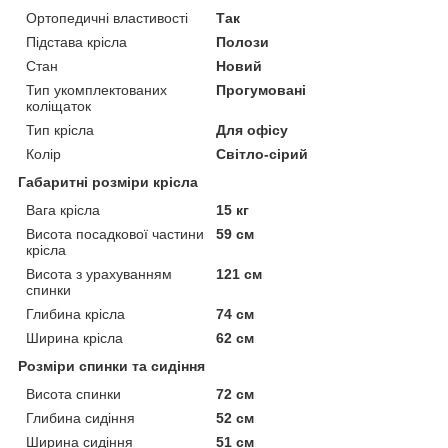
Ортопедичні властивості
Так
Підстава крісла
Полози
Стан
Новий
Тип укомплектованих
Прогумовані
коліщаток
Тип крісла
Для офісу
Колір
Світло-сірий
Габаритні розміри крісла
Вага крісла
15 кг
Висота посадкової частини
59 см
крісла
Висота з урахуванням
121 см
спинки
Глибина крісла
74 см
Ширина крісла
62 см
Розміри спинки та сидіння
Висота спинки
72 см
Глибина сидіння
52 см
Ширина сидіння
51 см