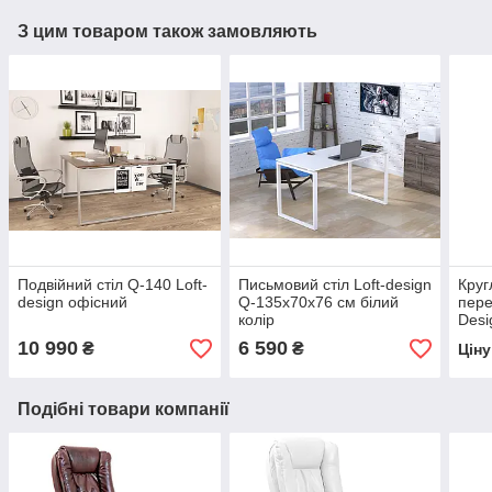
З цим товаром також замовляють
Подвійний стіл Q-140 Loft-
Письмовий стіл Loft-design
Круг
design офісний
Q-135х70х76 см білий
пере
колір
Desi
тем
10 990
6 590
₴
₴
Цін
Подібні товари компанії