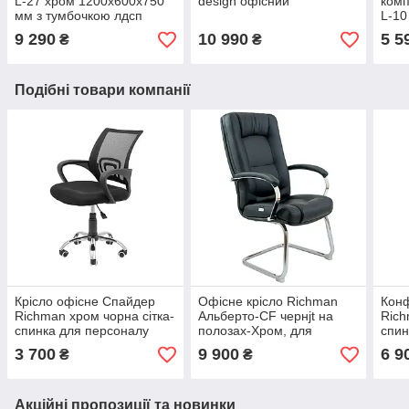
L-27 хром 1200х600х750
design офісний
комп
мм з тумбочкою лдсп
L-10
горіх-модена
ніжк
9 290
10 990
5 5
₴
₴
Подібні товари компанії
Крісло офісне Спайдер
Офісне крісло Richman
Конф
Richman хром чорна сітка-
Альберто-CF чернjt на
Rich
спинка для персоналу
полозах-Хром, для
спин
школяру
персоналу
3 700
9 900
6 9
₴
₴
Акційні пропозиції та новинки