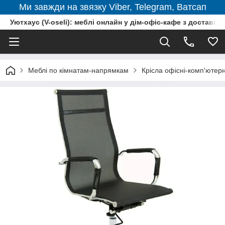
Ми завжди на звязку Viber, Telegram, Ватсап
Уютхаус (V-oseli): меблі онлайн у дім-офіс-кафе з доставкою
Меблі по кімнатам-напрямкам
Крісла офісні-комп'ютерн