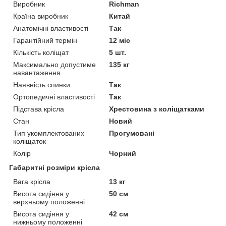
Виробник
Richman
Країна виробник
Китай
Анатомічні властивості
Так
Гарантійний термін
12 міс
Кількість коліщат
5 шт.
Максимально допустиме
135 кг
навантаження
Наявність спинки
Так
Ортопедичні властивості
Так
Підстава крісла
Хрестовина з коліщатками
Стан
Новий
Тип укомплектованих
Прогумовані
коліщаток
Колір
Чорний
Габаритні розміри крісла
Вага крісла
13 кг
Висота сидіння у
50 см
верхньому положенні
Висота сидіння у
42 см
нижньому положенні