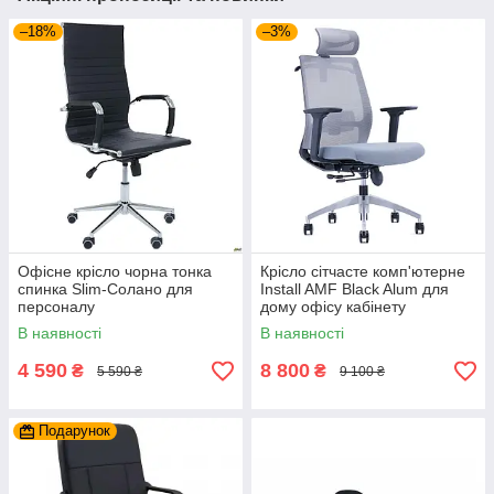
–18%
–3%
Офісне крісло чорна тонка
Крісло сітчасте комп'ютерне
спинка Slim-Солано для
Install AMF Black Alum для
персоналу
дому офісу кабінету
керівника
В наявності
В наявності
4 590
8 800
₴
₴
5 590 ₴
9 100 ₴
Подарунок