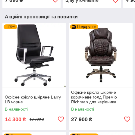
₴
Ціну уточнюйте
за комп'ютером
хрес
колі
Акційні пропозиції та новинки
–24%
Подарунок
Офісне крісло шкіряне
Офісне крісло шкіряне Larry
коричневе голд Преміо
LB чорне
Richman для керівника
В наявності
В наявності
14 300
27 900
₴
₴
18 700 ₴