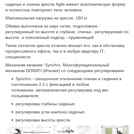
сиденье и спинка кресла Agile имеют анатомическую форму
и полностью повторяют тело человека.
Максимальная нагрузка на кресло: 150 кг
Обивка выполнена из аэро сетки, подголовник -
регулируемый по высоте и глубине, спинка - регулируемая по
высоте, а поясничный подпор - пружинящий.
Такое сетчатое кресла отлично впишет его, как в обстановку
прогрессивного офиса, так и в любую квартиру IT-
специалиста
Механизм качания: Synchro. Многофункциональный
механизм DONATI (Италия) со следующими регулировками:
Synchro - синхронное отклонение спинки и сидения в
соотношении 2:1 с фиксацией в любом
положении; автоматическая регулировка под вес
пользователя;
регулировка глубины сиденья;
регулировка угла наклона сиденья;
регулировка высоты кресла.