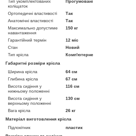
Тип укомплектованих
Прогумовані
коліщаток
Ортопедичні властивості
Так
Анатомічні властивості
Так
Максимально допустиме
150 кг
навантаження
Гарантійний термін
12 міс
Стан
Новий
Тип крісла
Комп'ютерне
Габаритні розміри крісла
Ширина крісла
64 см
Глибина крісла
67 см
Висота сидіння у
116 см
нижньому положенні
Висота сидіння у
130 см
верхньому положенні
Вага крісла
26 кг
Матеріал виготовлення крісла
Підлокітник
пластик