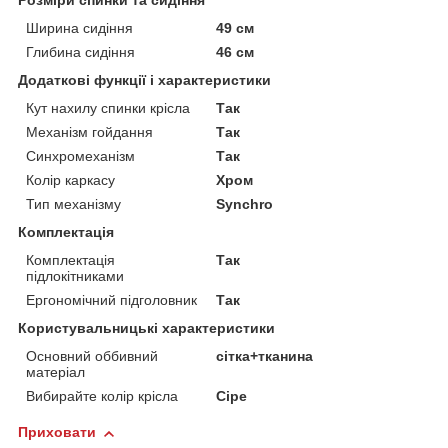
Розміри спинки та сидіння
Ширина сидіння
49 см
Глибина сидіння
46 см
Додаткові функції і характеристики
Кут нахилу спинки крісла
Так
Механізм гойдання
Так
Синхромеханізм
Так
Колір каркасу
Хром
Тип механізму
Synchro
Комплектація
Комплектація
Так
підлокітниками
Ергономічний підголовник
Так
Користувальницькі характеристики
Основний оббивний
сітка+тканина
матеріал
Вибирайте колір крісла
Сіре
Приховати