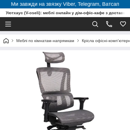
Ми завжди на звязку Viber, Telegram, Ватсап
Уютхаус (V-oseli): меблі онлайн у дім-офіс-кафе з доставкою
Меблі по кімнатам-напрямкам
Крісла офісні-комп'ютерн