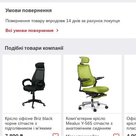
Умови повернення
Повернення товару впродовж 14 днів за рахунок покупця
Всі умови повернення
Подібні товари компанії
Крісло офісне Briz black
Комп'ютерне крісло
Офіс
чорне сітчасте з
Mealux Y-565 сітчасте з
крісл
підголівником і м'якими
анатомічним сидінням
плас
підлокітниками для роботи
підл
7 890
4 9