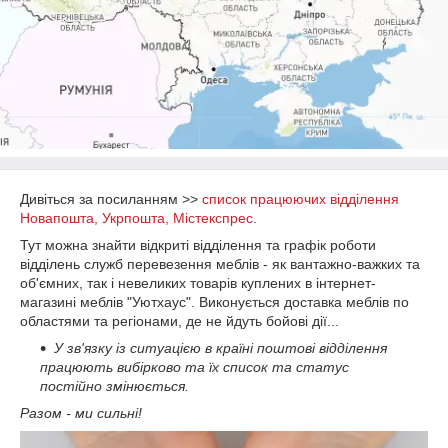
Дивіться за посиланням >>
список працюючих відділення
Новапошта, Укрпошта, Містекспрес
.
Тут можна знайти відкриті відділення та графік роботи
відділень служб перевезення меблів - як вантажно-важких та
об'ємних, так і невеликих товарів куплених в інтернет-
магазині меблів "Уютхаус".
Виконується доставка меблів по
областями та регіонами, де не йдуть бойові дії...
У зв'язку із ситуацією в країні поштові відділення
працюють вибірково та їх список та статус
постійно змінюється.
Разом - ми сильні!