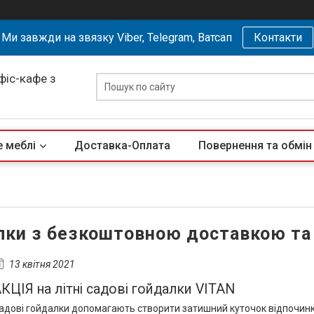
Ми завжди на звязку Viber, Telegram, Ватсап
Контакти
офіс-кафе з
 меблі
Доставка-Оплата
Повернення та обмін
лки з безкоштовною доставкою та
13 квітня 2021
КЦІЯ на літні садові гойдалки VITAN
адові гойдалки допомагають створити затишний куточок відпочинку н