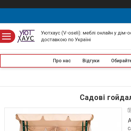
Уютхаус (V-oseli): меблі онлайн у дім-
доставкою по Україні
Про нас
Відгуки
Обирайте
Садові гойда
А
С