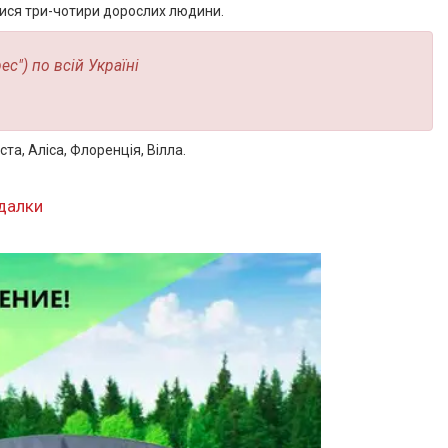
итися три-чотири дорослих людини.
с") по всій Україні
ста, Аліса, Флоренція, Вілла.
далки