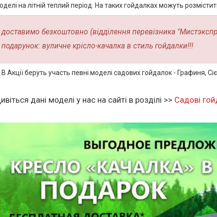
оделі на літній теплий період. На таких гойдалках можуть розміст
доставимо безкоштовно (відділення перевізника "Мистэкспре
подарунок: вуличне крісло-качалка в стиль гойдалки!!!
В Акції беруть участь певні моделі садових гойдалок - Графиня, Сіє
ивіться дані моделі у нас на сайті в розділі >>
Садові гой