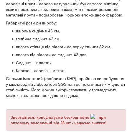
дерев'яні ніжки - дерево натуральний бук світлого відтінку,
вкриті прозорим акриловим лаком, між ніжками розміщені
металеві прути - пофарбовані чорною епоксидною фарбою.
Габаритні розміри виробу:
ширина сидіння 46 см,
глибина сидіння 42 см,
висота стільця від підлоги до верху спинки 82 см,
висота від підлоги до сидіння 43 див.
Сидіння – пластик
Каркас – дерево + метал
Стільчик імпортний (фабрика в КНР), пройшов випробування
у міжнародній лабораторії SGS на такі показники як міцність і
стабільність. Його можна використовувати у громадських
місцях з великою прохідністю і вдома.
Звертайтеся: консультуємо безкоштовно
,
при
оптовому замовленні від 28 шт - надаємо знижки!