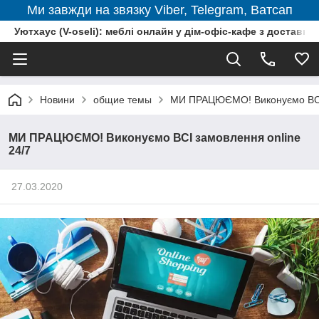
Ми завжди на звязку Viber, Telegram, Ватсап
Уютхаус (V-oseli): меблі онлайн у дім-офіс-кафе з доставкою
Новини
общие темы
МИ ПРАЦЮЄМО! Виконуємо ВСІ 
МИ ПРАЦЮЄМО! Виконуємо ВСІ замовлення online
24/7
27.03.2020