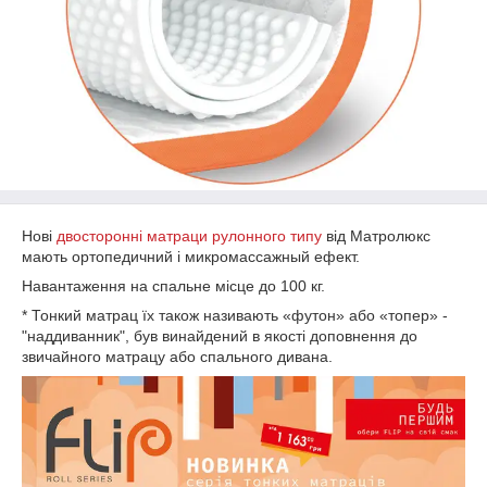
Нові
двосторонні матраци рулонного типу
від Матролюкс
мають ортопедичний і микромассажный ефект.
Навантаження на спальне місце до 100 кг.
* Тонкий матрац їх також називають «футон» або «топер» -
"наддиванник", був винайдений в якості доповнення до
звичайного матрацу або спального дивана.