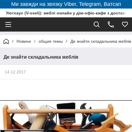
Ми завжди на звязку Viber, Telegram, Ватсап
Уютхаус (V-oseli): меблі онлайн у дім-офіс-кафе з доставкою
Новини
общие темы
Де знайти складальника меблів
Де знайти складальника меблів
14.12.2017