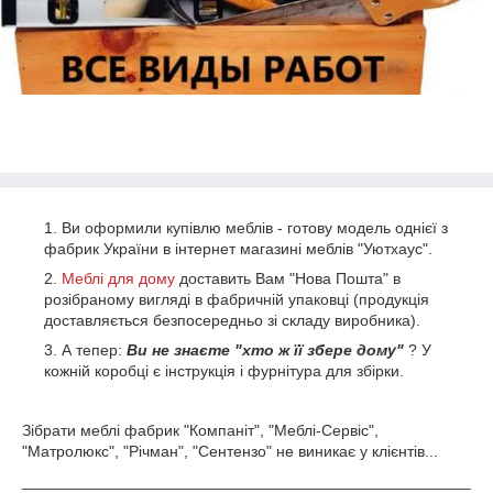
Ви оформили купівлю меблів - готову модель однієї з
фабрик України в інтернет магазині меблів "Уютхаус".
Меблі для дому
доставить Вам "Нова Пошта" в
розібраному вигляді в фабричній упаковці (продукція
доставляється безпосередньо зі складу виробника).
А тепер:
Ви не знаєте "хто ж її збере дому"
? У
кожній коробці є інструкція і фурнітура для збірки.
Зібрати меблі фабрик "Компаніт", "Меблі-Сервіс",
"Матролюкс", "Річман", "Сентензо" не виникає у клієнтів...
___________________________________________________