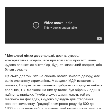
* Металеві ліжка двоспальні:
досить сувора і
консервативна модель, але при всій своїй простоті, вона
чудово впишеться в інтер'єр, будь то класичний напрям, або
більш сучасне.
Ця ліжко для тих, хто не любить багато зайвого декору, але
воліє елегантну стриманість. А завдяки МДФ вставкам в
головах, Ви прекрасно зможете підібрати та корпусні меблі в
спальню, т. к. малюнок на цих деталях, був обраний один з
найпопулярніших. Тумби з шухлядами, мають той же
малюнок на фасадах, і чудово підійдуть для створення
повного комплекту. Градації розмірного ряду від 800 до
1800,допоможуть вибрати відповідний розмір ліжка, навіть в