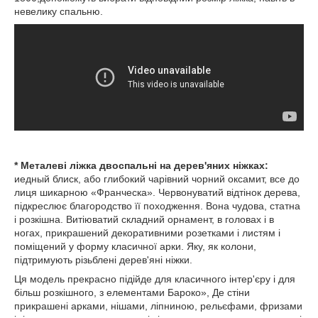
невелику спальню.
* Металеві ліжка двоспальні на дерев'яних ніжках:
иедный блиск, або глибокий чарівний чорний оксамит, все до
лиця шикарною «Франческа». Червонуватий відтінок дерева,
підкреслює благородство її походження. Вона чудова, статна
і розкішна. Витіюватий складний орнамент, в головах і в
ногах, прикрашений декоративними розетками і листям і
поміщений у форму класичної арки. Яку, як колони,
підтримують різьблені дерев'яні ніжки.
Ця модель прекрасно підійде для класичного інтер'єру і для
більш розкішного, з елементами Бароко», Де стіни
прикрашені арками, нішами, ліпниною, рельєфами, фризами