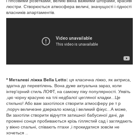
і гіпсовими розетками, великі вікна важкими шторами, красиві
люстри. Створюється атмосфера величі, значущості і гідності
власників апартаментів.
* Металеві ліжка Bella Letto:
ця класична ліжко, як актриса,
здатна до перевтілень. Вона дуже актуальна зараз, коли
інтер'єрний стиль ЛОФТ, на самому піку популярності. Уявіть
,цю чорну красуню на тлі недбалої цегляної кладки...Це
стильно! Або вам захотілося створити атмосферу ре т р
,поруч величезне дзеркало комод і великий фікус...А може,
Ви захотіли створити відчуття затишної бабусиної дачі, де
промені сонця пробиваються крізь гіллястий сад і заглядають
у вікно спальні, співають птахи ,і прокидатися зовсім не
хочеться ..