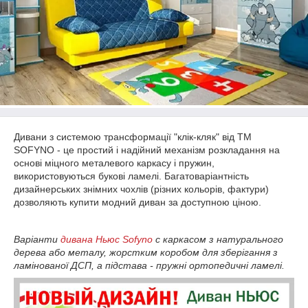
Дивани з системою трансформації "клік-кляк" від ТМ
SOFYNO - це простий і надійний механізм розкладання на
основі міцного металевого каркасу і пружин,
використовуються букові ламелі. Багатоваріантність
дизайнерських знімних чохлів (різних кольорів, фактури)
дозволяють купити модний диван за доступною ціною.
Варіанти
дивана Ньюс Sofyno
c каркасом з натурального
дерева або металу, жорстким коробом для зберігання з
ламінованої ДСП, а підстава - пружні ортопедичні ламелі.