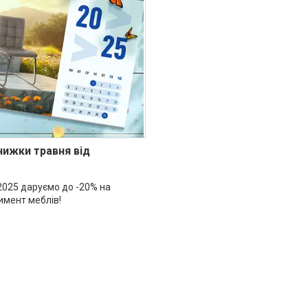
нижки травня від
2025 даруємо до -20% на
имент меблів!