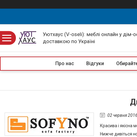
Уютхаус (V-oseli): меблі онлайн у дім-
доставкою по Україні
Про нас
Відгуки
Обирайте
Д
02 червня 201
Красива і якісна 
Нижче дивіться но