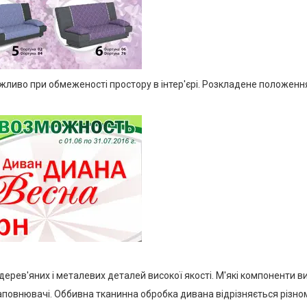
ливо при обмеженості простору в інтер'єрі. Розкладене положення
рев'яних і металевих деталей високої якості. М'які компоненти ви
аповнювачі. Оббивна тканинна обробка дивана відрізняється різном