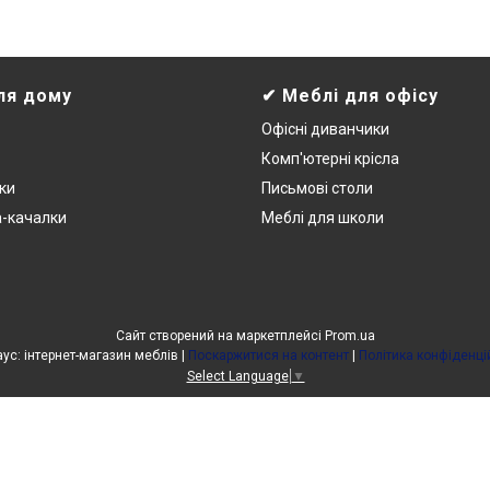
ля дому
✔ Меблі для офісу
Офісні диванчики
Комп'ютерні крісла
ки
Письмові столи
а-качалки
Меблі для школи
Сайт створений на маркетплейсі
Prom.ua
УютХаус: інтернет-магазин меблів |
Поскаржитися на контент
|
Політика конфіденці
Select Language
▼