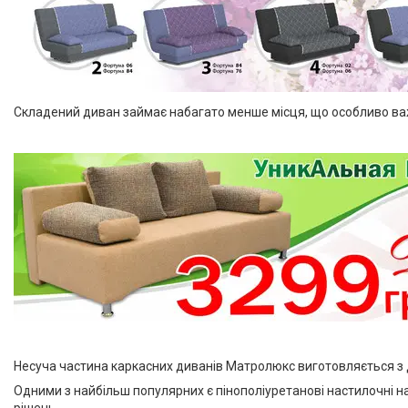
Складений диван займає набагато менше місця, що особливо важ
Несуча частина каркасних диванів Матролюкс виготовляється з де
Одними з найбільш популярних є пінополіуретанові настилочні н