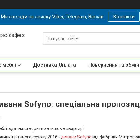
Ми завжди на звязку Viber, Telegram, Ватсап
Контакти
офіс-кафе з
 меблі
Доставка-Оплата
Повернення та обмін
ивани Sofyno: спеціальна пропозиц
6
меблі здатна створити затишок в квартирі.
винки літнього сезону 2016 -
дивани Sofyno
від фабрики Матролюк