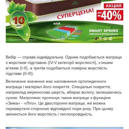
Вибір — справа індивідуальна. Одним подобаються матраци
з жорстким підставою (IV-V категорії жорсткості), з іншим
м'яким (I-II), а третім подобається помірна жорсткість
підстави (II-III).
Величезне значення має наповнення ортопедичного
матраца і матеріал його покриття. Спеціальні покриття,
наприклад мериносова шерсть, вбирає вологу, залишаючись
сухою. Матролюкс пропонує також матраци з функцією
«Зима» - «Літо». Це двосторонні матраци, які можна
перевертати стороною відповідної пори року. При цьому
змінюється його жорсткість і теплопровідність.