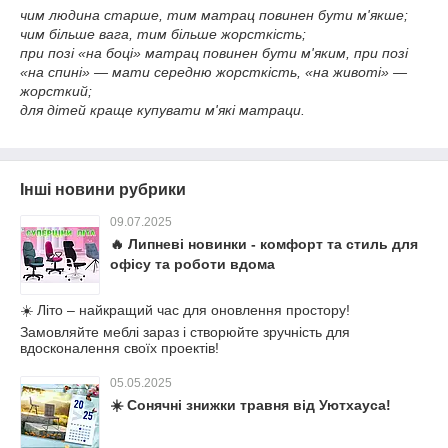
чим людина старше, тим матрац повинен бути м'якше;
чим більше вага, тим більше жорсткість;
при позі «на боці» матрац повинен бути м'яким, при позі
«на спині» — мати середню жорсткість, «на животі» —
жорсткий;
для дітей краще купувати м'які матраци.
Інші новини рубрики
09.07.2025
🔥 Липневі новинки - комфорт та стиль для
офісу та роботи вдома
☀️ Літо – найкращий час для оновлення простору!
Замовляйте меблі зараз і створюйте зручність для
вдосконалення своїх проектів!
05.05.2025
☀️ Сонячні знижки травня від Уютхауса!