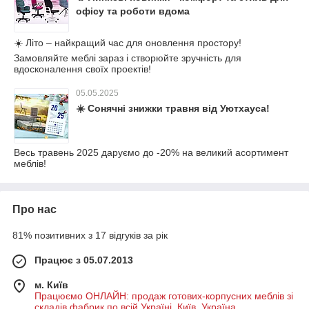
офісу та роботи вдома
☀️ Літо – найкращий час для оновлення простору!
Замовляйте меблі зараз і створюйте зручність для
вдосконалення своїх проектів!
05.05.2025
☀️ Сонячні знижки травня від Уютхауса!
Весь травень 2025 даруємо до -20% на великий асортимент
меблів!
Про нас
81% позитивних з 17 відгуків за рік
Працює з 05.07.2013
м. Київ
Працюємо ОНЛАЙН: продаж готових-корпусних меблів зі
складів фабрик по всій Україні, Київ, Україна